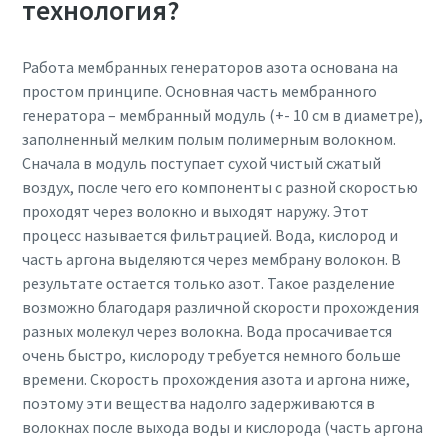
технология?
10 шагов к экологичному и более
Работа мембранных генераторов азота основана на
энергоэффективному производству сжатого
простом принципе. Основная часть мембранного
воздуха
генератора – мембранный модуль (+- 10 см в диаметре),
Снижение выбросов углекислого газа для экологичного
заполненный мелким полым полимерным волокном.
производства - все, что вам нужно знать
Сначала в модуль поступает сухой чистый сжатый
воздух, после чего его компоненты с разной скоростью
проходят через волокно и выходят наружу. Этот
Подробнее
процесс называется фильтрацией. Вода, кислород и
часть аргона выделяются через мембрану волокон. В
результате остается только азот. Такое разделение
возможно благодаря различной скорости прохождения
разных молекул через волокна. Вода просачивается
очень быстро, кислороду требуется немного больше
времени. Скорость прохождения азота и аргона ниже,
поэтому эти вещества надолго задерживаются в
волокнах после выхода воды и кислорода (часть аргона