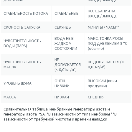
КОЛЕБАНИЯ НА
СТАБИЛЬНОСТЬ ПОТОКА
СТАБИЛЬНЫЕ
ВХОДЕ/ВЫХОДЕ
СКОРОСТЬ ЗАПУСКА
СЕКУНДЫ
МИНУТЫ / ЧАСЫ**
ВОДА НЕ В
МАКС. ТОЧКА РОСЫ
ЧУВСТВИТЕЛЬНОСТЬ
ЖИДКОМ
ПОД ДАВЛЕНИЕМ 8 °C
ВОДЫ (ПАРА)
СОСТОЯНИИ
(обычно)
НЕ
ЧУВСТВИТЕЛЬНОСТЬ
НЕ ДОПУСКАЕТСЯ (<
ДОПУСКАЕТСЯ
МАСЛА
0,01мг/м³)
(< 0,01мг/м³)
ОЧЕНЬ
ВЫСОКИЙ (пики
УРОВЕНЬ ШУМА
НИЗКИЙ
продувки)
МАССА
НИЗКАЯ
СРЕДНЯЯ
Сравнительная таблица: мембранные генераторы азота и
генераторы азота PSA. *В зависимости от типа мембраны **В
зависимости от требуемой чистоты и времени наладки