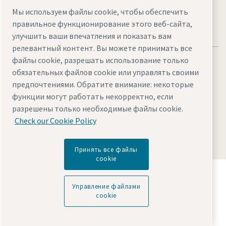
Мы используем файлы cookie, чтобы обеспечить
правильное функционирование этого веб-сайта,
улучшить ваши впечатления и показать вам
релевантный контент. Вы можете принимать все
файлы cookie, разрешать использование только
обязательных файлов cookie или управлять своими
предпочтениями. Обратите внимание: некоторые
функции могут работать некорректно, если
Legal & Privacy Notices
Управление файлами cookie
разрешены только необходимые файлы cookie.
Accessibility
Sitemap
Check our Cookie Policy
© 2026 Atlas Copco AB
Принять все файлы
cookie
Узнайте, как Atlas Copco Group создает
технологии, преобразующие будущее.
Управление файлами
Посетите сайт Atlas Copco Group
cookie
Входит в состав Atlas Copco Group