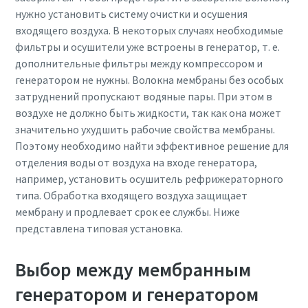
Узнайте, как сделать процесс транспортировки с
нужно установить систему очистки и осушения
помощью пневматических конвейеров более
входящего воздуха. В некоторых случаях необходимые
эффективным.
фильтры и осушители уже встроены в генератор, т. е.
дополнительные фильтры между компрессором и
генератором не нужны. Волокна мембраны без особых
Подробнее
затруднений пропускают водяные пары. При этом в
воздухе не должно быть жидкости, так как она может
значительно ухудшить рабочие свойства мембраны.
Поэтому необходимо найти эффективное решение для
отделения воды от воздуха на входе генератора,
например, установить осушитель рефрижераторного
типа. Обработка входящего воздуха защищает
мембрану и продлевает срок ее службы. Ниже
представлена типовая установка.
Выбор между мембранным
генератором и генератором