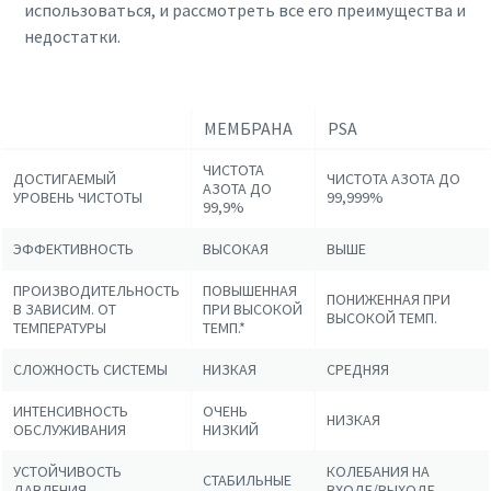
использоваться, и рассмотреть все его преимущества и
недостатки.
МЕМБРАНА
PSA
ЧИСТОТА
ДОСТИГАЕМЫЙ
ЧИСТОТА АЗОТА ДО
АЗОТА ДО
УРОВЕНЬ ЧИСТОТЫ
99,999%
99,9%
ЭФФЕКТИВНОСТЬ
ВЫСОКАЯ
ВЫШЕ
ПРОИЗВОДИТЕЛЬНОСТЬ
ПОВЫШЕННАЯ
ПОНИЖЕННАЯ ПРИ
В ЗАВИСИМ. ОТ
ПРИ ВЫСОКОЙ
ВЫСОКОЙ ТЕМП.
ТЕМПЕРАТУРЫ
ТЕМП.*
СЛОЖНОСТЬ СИСТЕМЫ
НИЗКАЯ
СРЕДНЯЯ
ИНТЕНСИВНОСТЬ
ОЧЕНЬ
НИЗКАЯ
ОБСЛУЖИВАНИЯ
НИЗКИЙ
УСТОЙЧИВОСТЬ
КОЛЕБАНИЯ НА
СТАБИЛЬНЫЕ
ДАВЛЕНИЯ
ВХОДЕ/ВЫХОДЕ