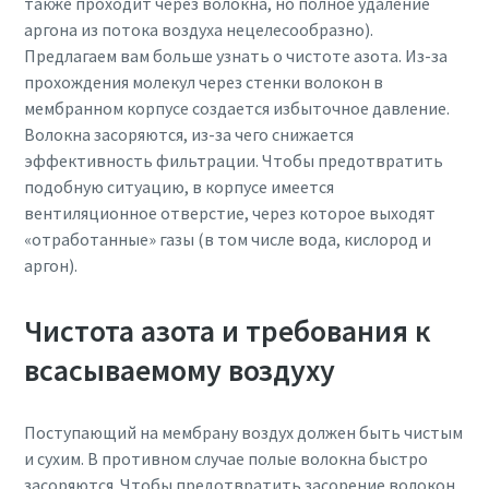
также проходит через волокна, но полное удаление
аргона из потока воздуха нецелесообразно).
Предлагаем вам больше узнать о чистоте азота. Из-за
прохождения молекул через стенки волокон в
мембранном корпусе создается избыточное давление.
Волокна засоряются, из-за чего снижается
эффективность фильтрации. Чтобы предотвратить
подобную ситуацию, в корпусе имеется
вентиляционное отверстие, через которое выходят
«отработанные» газы (в том числе вода, кислород и
аргон).
Чистота азота и требования к
всасываемому воздуху
Все, что вам нужно знать о процессе
Поступающий на мембрану воздух должен быть чистым
транспортировки с помощью
и сухим. В противном случае полые волокна быстро
пневматических конвейеров
засоряются. Чтобы предотвратить засорение волокон,