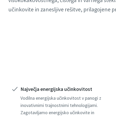
visokokakovostnega, čistega in varnega stekl
učinkovite in zanesljive rešitve, prilagojene p
Obrnite se na naše strokovnjake
Največja energijska učinkovitost
Vodilna energijska učinkovitost v panogi z
inovativnimi trajnostnimi tehnologijami.
Zagotavljamo energijsko učinkovite in