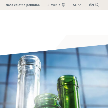
naša celotna ponudba
Slovenia
SL
Išči
Meni