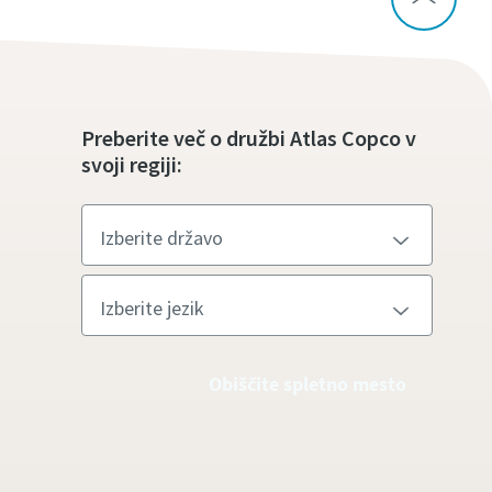
Preberite več o družbi Atlas Copco v
svoji regiji:
Obiščite spletno mesto