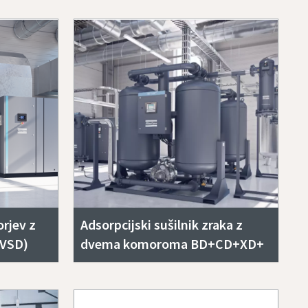
orjev z
Adsorpcijski sušilnik zraka z
(VSD)
dvema komoroma BD+CD+XD+