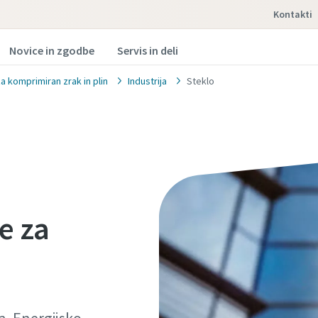
Kontakti
Novice in zgodbe
Servis in deli
a komprimiran zrak in plin
Industrija
Steklo
e za