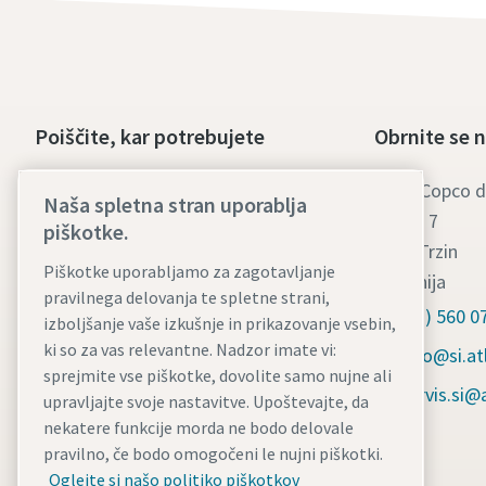
Poiščite, kar potrebujete
Obrnite se 
Brezoljni kompresorji
Atlas Copco d
Naša spletna stran uporablja
Peske 7
Kompresorji z vbrizgavanjem olja
piškotke.
1236 Trzin
Deli in servis za kompresorje
Piškotke uporabljamo za zagotavljanje
Slovenija
pravilnega delovanja te spletne strani,
Članki o komprimiranem zraku
(01) 560 0
izboljšanje vaše izkušnje in prikazovanje vsebin,
ki so za vas relevantne. Nadzor imate vi:
Blog o kompresorjih
info@si.a
sprejmite vse piškotke, dovolite samo nujne ali
Rešitve za komprimiran zrak
servis.si
upravljajte svoje nastavitve. Upoštevajte, da
nekatere funkcije morda ne bodo delovale
Poslovni dokumenti
pravilno, če bodo omogočeni le nujni piškotki.
Varnostni listi
Oglejte si našo politiko piškotkov