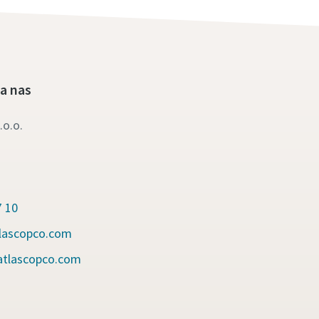
na nas
.o.o.
7 10
tlascopco.com
@atlascopco.com