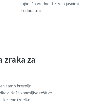
najboljšo vrednost z zelo jasnimi
prednostmi.
a zraka za
jen samo brezoljni
lkov. Naše zanesljive rešitve
steklene izdelke.