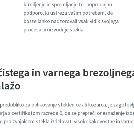
krmiljenje in spremljanje ter poprodajno
podporo, ki ustreza vašim potrebam, da
boste lahko nadzorovali vsak vidik svojega
procesa proizvodnje stekla.
čistega in varnega brezoljneg
lažo
redobliko za oblikovanje steklenice ali kozarca, je zagotovl
ja s certifikatom razreda 0, da se prepreči onesnaženje izde
proizvajalcem stekla izdelovati visokokakovostne in varne 