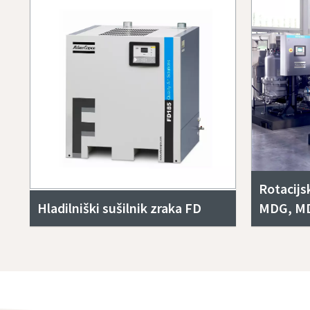
Rotacijsk
Hladilniški sušilnik zraka FD
MDG, MD