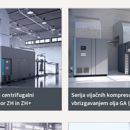
i centrifugalni
Serija vijačnih kompres
or ZH in ZH+
vbrizgavanjem olja GA 