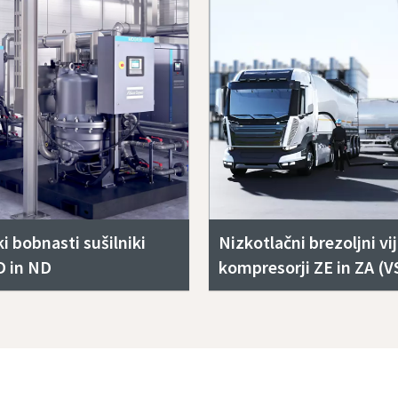
i bobnasti sušilniki
Nizkotlačni brezoljni vi
 in ND
kompresorji ZE in ZA (V