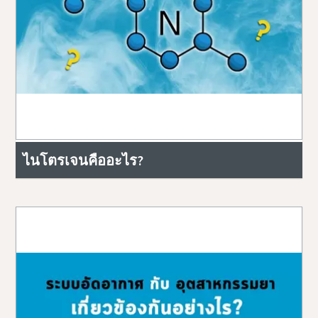
ไนโตรเจนคืออะไร?