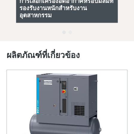
บ
การเลือกเครื่องอัดอากาศหรือปั๊มลมที่
เค
รองรับงานหนักสําหรับงาน
เต
อุตสาหกรรม
เค
ผลิตภัณฑ์ที่เกี่ยวข้อง