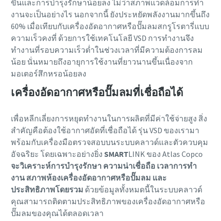
ขึ้นและการบํารุงรักษาน้อยลง ไม่ว่าสภาพแวดล้อมการทํา
งานจะเป็นอย่างไร นอกจากนี้ ยังประหยัดพลังงานมากขึ้นถึง
60% เมื่อเทียบกับเครื่องอัดอากาศหรือปั๊มลมสกรูโรตารี่แบบ
ความเร็วคงที่ ด้วยการใช้เทคโนโลยี VSD การทำงานจึง
ทำงานที่รอบความเร็วต่ำในช่วงเวลาที่มีความต้องการลม
น้อย นั่นหมายถึงอายุการใช้งานที่ยาวนานขึ้นเนื่องจาก
มอเตอร์สึกหรอน้อยลง
เครื่องอัดอากาศหรือปั๊มลมที่เชื่อถือได้
เพื่อหลีกเลี่ยงการหยุดทํางานในการผลิตที่มีค่าใช้จ่ายสูง สิ่ง
สําคัญคือต้องใช้อากาศอัดที่เชื่อถือได้ รุ่น VSD ของเรามา
พร้อมกับเครื่องมือตรวจสอบบนระบบคลาวด์และตัวควบคุม
อัจฉริยะ โดยเฉพาะอย่างยิ่ง
SMART
LINK ของ Atlas Copco
จะวิเคราะห์การบํารุงรักษา ความน่าเชื่อถือ เวลาการทํา
งาน สภาพห้องเครื่องอัดอากาศหรือปั๊มลม และ
ประสิทธิภาพโดยรวม
ด้วยข้อมูลทั้งหมดนี้ในระบบคลาวด์
คุณสามารถติดตามประสิทธิภาพของเครื่องอัดอากาศหรือ
ปั๊มลมของคุณได้ตลอดเวลา