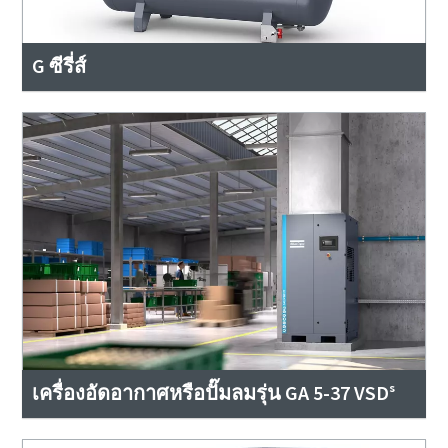
G ซีรี่ส์
เครื่องอัดอากาศหรือปั๊มลมรุ่น GA 5-37 VSDˢ