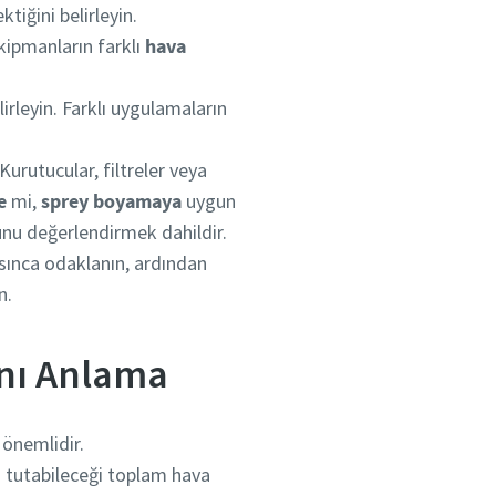
tiğini belirleyin.
kipmanların farklı
hava
lirleyin. Farklı uygulamaların
Kurutucular, filtreler veya
e
mi,
sprey boyamaya
uygun
unu değerlendirmek dahildir.
asınca odaklanın, ardından
n.
ını Anlama
 önemlidir.
n tutabileceği toplam hava