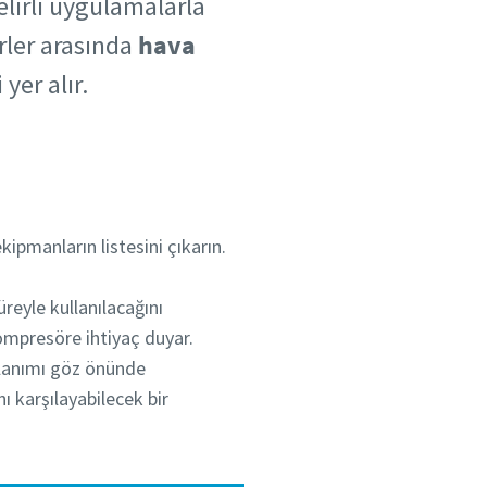
lirli uygulamalarla
ler arasında
hava
yer alır.
pmanların listesini çıkarın.
üreyle kullanılacağını
ompresöre ihtiyaç duyar.
llanımı göz önünde
ı karşılayabilecek bir