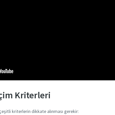
im Kriterleri
şitli kriterlerin dikkate alınması gerekir: