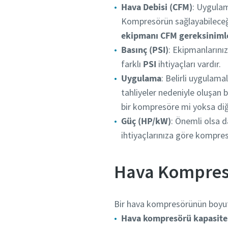
Hava Debisi (CFM)
: Uygulam
Kompresörün sağlayabileceği 
ekipmanı CFM gereksiniml
Basınç (PSI)
: Ekipmanlarınız
farklı
PSI
ihtiyaçları vardır.
Uygulama
: Belirli uygulama
tahliyeler nedeniyle oluşan 
bir kompresöre mi yoksa diğ
Güç (HP/kW)
: Önemli olsa d
ihtiyaçlarınıza göre kompr
Hava Kompresö
Bir hava kompresörünün boyutu
Hava kompresörü kapasite