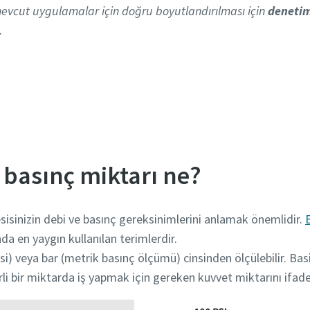
vcut uygulamalar için doğru boyutlandırılması için
deneti
.
Uzmanlardan Yardım Alın: Profesyonel Ekibimize Danışı
 basınç miktarı ne?
sinizin debi ve basınç gereksinimlerini anlamak önemlidir.
a en yaygın kullanılan terimlerdir.
(psi) veya bar (metrik basınç ölçümü) cinsinden ölçülebilir. B
irli bir miktarda iş yapmak için gereken kuvvet miktarını ifad