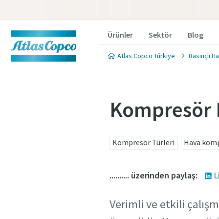
Ürünler
Sektör
Blog
Atlas Copco Türkiye
Basınçlı H
Kompresör 
Kompresör Türleri
Hava komp
.......... üzerinden paylaş:
L
Verimli ve etkili çal