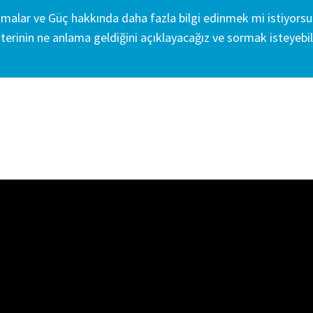
amalar ve Güç hakkında daha fazla bilgi edinmek mi istiyor
terinin ne anlama geldiğini açıklayacağız ve sormak isteyebil
irlemede kişiselleştirilmiş yardım için uzmanlarımızla