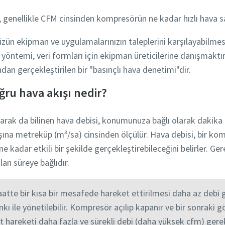
, genellikle CFM cinsinden kompresörün ne kadar hızlı hava sa
zün ekipman ve uygulamalarınızın taleplerini karşılayabilmes
 yöntemi, veri formları için ekipman üreticilerine danışmaktır
dan gerçekleştirilen bir "basınçlı hava denetimi"dir.
ru hava akışı nedir?
arak da bilinen hava debisi, konumunuza bağlı olarak dakika 
aşına metreküp (m³/sa) cinsinden ölçülür. Hava debisi, bir kom
e kadar etkili bir şekilde gerçekleştirebileceğini belirler. Ger
an süreye bağlıdır.
aatte bir kısa bir mesafede hareket ettirilmesi daha az debi g
 ile yönetilebilir. Kompresör açılıp kapanır ve bir sonraki 
t hareketi daha fazla ve sürekli debi (daha yüksek cfm) gere