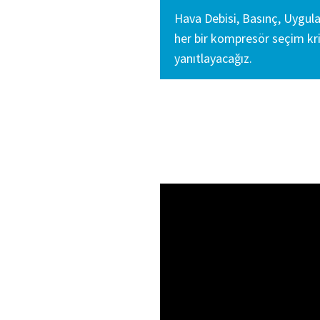
Hava Debisi, Basınç, Uygul
her bir kompresör seçim kri
yanıtlayacağız.
Uygun boyutu bel