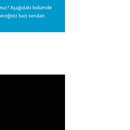
sunuz? Aşağıdaki bölümde
eceğiniz bazı soruları
 iletişime geçin.