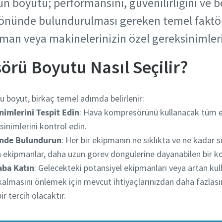
 boyutu; performansını, güvenilirliğini ve be
önünde bulundurulması gereken temel faktör
man veya makinelerinizin özel gereksinimleri 
rü Boyutu Nasıl Seçilir?
 boyut, birkaç temel adımda belirlenir:
nimlerini Tespit Edin
: Hava kompresörünü kullanacak tüm eki
sinimlerini kontrol edin.
nde Bulundurun
: Her bir ekipmanın ne sıklıkta ve ne kadar s
an ekipmanlar, daha uzun görev döngülerine dayanabilen bir k
aba Katın
: Gelecekteki potansiyel ekipmanları veya artan ku
 kalmasını önlemek için mevcut ihtiyaçlarınızdan daha fazlasın
r tercih olacaktır.