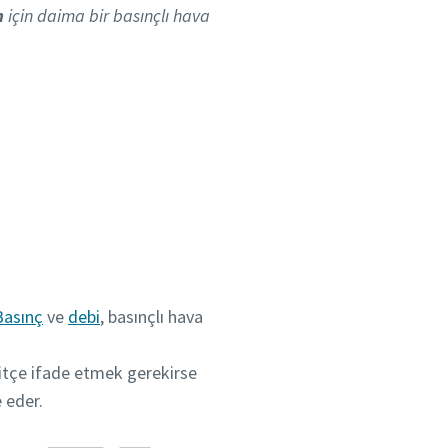
m
için daima bir basınçlı hava
n
Basınç
ve
debi
, basınçlı hava
asitçe ifade etmek gerekirse
e eder.