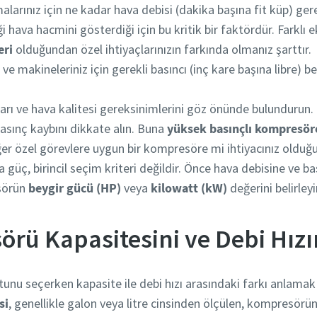
alarınız için ne kadar hava debisi (dakika başına fit küp) gerek
hava hacmini gösterdiği için bu kritik bir faktördür. Farklı e
eri
olduğundan özel ihtiyaçlarınızın farkında olmanız şarttır.
 ve makineleriniz için gerekli basıncı (inç kare başına libre) be
ları ve hava kalitesi gereksinimlerini göz önünde bulundurun. 
basınç kaybını dikkate alın. Buna
yüksek basınçlı kompresör
er özel görevlere uygun bir kompresöre mi ihtiyacınız olduğ
a güç, birincil seçim kriteri değildir. Önce hava debisine ve b
esörün
beygir gücü (HP)
veya
kilowatt (kW)
değerini belirleyi
rü Kapasitesini ve Debi Hız
nu seçerken kapasite ile debi hızı arasındaki farkı anlamak
si
, genellikle galon veya litre cinsinden ölçülen, kompresörü