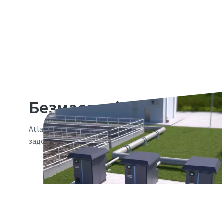
Безмасляні повітродув
Atlas Copco пропонує широкий асортимент 100 % безм
задоволення усіх потреб у стисненому повітрі низьког