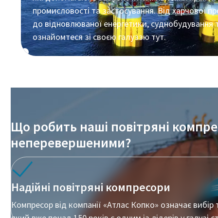
ефективного виробництва
промисловості та застосування. Від харчової пр
до відновлюваної енергетики, суднобудування 
Зменшення викидів вуглецю для екологічного
виробництва – все, що вам потрібно знати
ознайомтеся зі своєю галуззю тут.
Дізнатися
Що робить наші повітряні компр
неперевершеними?
Надійні повітряні компресори
Компресор від компанії «Атлас Копко» означає вибір 
Усе, що вам потрібно знати про процес
який вже понад 150 років є одним із лідерів у галузі с