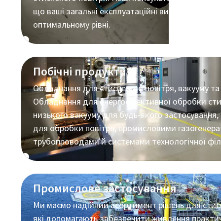
що ваші загальні експлуатаційні витрати завж
оптимальному рівні.
Побічні продукти
Обладнання для стисненого повітря, вакууму та
Обладнання для енергоефективної обробки стис
низького вакууму для будь-якого застосування
для обробки повітря, промисловими газогенера
трубопроводами й системами технологічної філь
Промислове застосування
Ми маємо надійний асортимент рішень для стисн
10 кроків до екологічного та більш
які допомагають забезпечити живлення практи