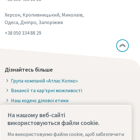
Херсон, Кропивницький, Миколаїв,
Одеса, Дніпро, Запоріжжя
+38 050 334 88 29
Дізнайтесь більше
Група компаній «Атлас Копко»
Вакансії та кар'єрні можливості
Наш кодекс ділової етики
Соціальний проект "Вода для всіх"
На нашому веб-сайті
Новини
використовуються файли cookie.
Ми використовуємо файли cookie, щоб забезпечити
Стиснене повітря та промисловий газ