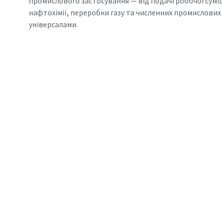
промислового застосування — від подачі робочої суміш
нафтохімії, переробки газу та численних промислових 
універсалами.