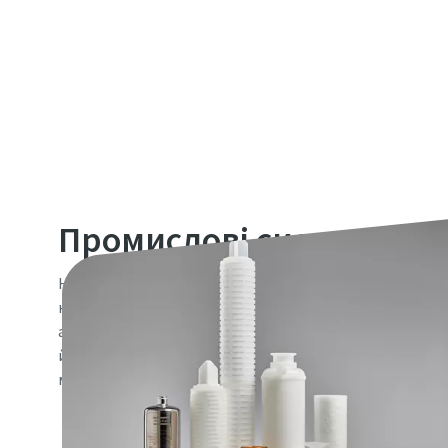
Промислові системи філ
Наше портфоліо капсульних фільтрів, фільтрувальних 
корпусів для промислових систем фільтрації доповню
асортимент промислових фільтрів і задовольняє спец
й очищенні підприємств харчової промисловості та ви
мікроелектроніки, а також фармацевтичної, косметично