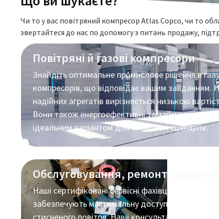
Що ви шукаєте?
Чи то у вас повітряний компресор Atlas Copco, чи то об
звертайтеся до нас по допомогу з питань продажу, підт
Повітряні й газові компресори
Знайдіть оптимальне промислове рішення в галу
компресорів, що відповідає вашим завданням. 
надійних агрегатів вирізняється низькою вартіс
Вони також енергоефективні та займають менше
ідеальним варіантом для більшості сценаріїв.
Обслуговування, ремонт і запасні
Наші сертифіковані сервісні фахівці та високояк
забезпечують максимальну доступність обладн
стисненого повітря. Наші консультанти з енерг