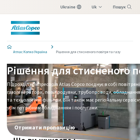
Ukraine
Uk
Пошук
En
Меню
Атлас Копко Україна
Рішення для стисненого повітря та газу
Рішення для стисненого по
Підрозділ компресорів Atlas Copco поєднує в собі повітрян
газогенератори, повітродувки, трубопроводи, обладнання 
та технологічні фільтри. Він також має регіональну сервіс
усім потрібним обладнанням і послугами.
Отримати пропозицію