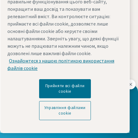
правильне функціонування цього веб-сайту,
Повітряні компресори
покращити ваш досвід та показувати вам
релевантний вміст. Ви контролюєте ситуацію:
Осушувачі повітря
приймаєте всі файли cookie, дозволяєте лише
Повітряні фільтри
основні файли cookie або керуєте своїми
Безмасляні повітродувки
налаштуваннями. Зверніть увагу, що деякі функції
можуть не працювати належним чином, якщо
Електронні брошури
дозволені лише важливі файли cookie.
Ознайомтеся з нашою політикою використання
Обслуговування та запасні частини
файлів cookie
Запасні частини для повітряного компресора
Мастильні матеріали
Прийняти всі файли
cookie
Контракти Service Plan
Ваше джерело комплексних рішень для
стисненого повітря та газу
Управління файлами
Дізнайтеся більше про Atlas Copco у вашому
cookie
регіоні: