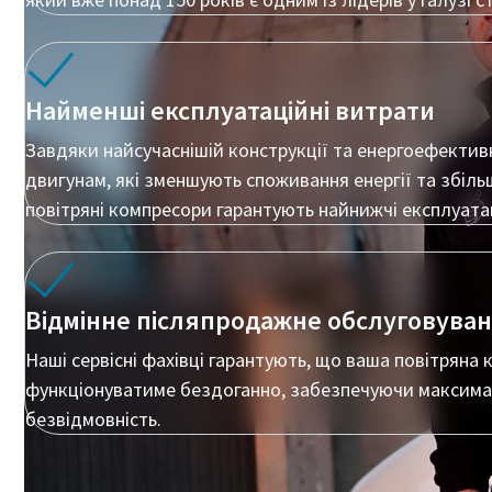
пневмотранспортування
Дізнайтеся, як можна зробити процес пневматичного
транспортування більш ефективним.
Найменші експлуатаційні витрати
Дізнатися
Завдяки найсучаснішій конструкції та енергоефект
двигунам, які зменшують споживання енергії та збіль
повітряні компресори гарантують найнижчі експлуата
Відмінне післяпродажне обслуговува
Наші сервісні фахівці гарантують, що ваша повітряна
функціонуватиме бездоганно, забезпечуючи максима
безвідмовність.