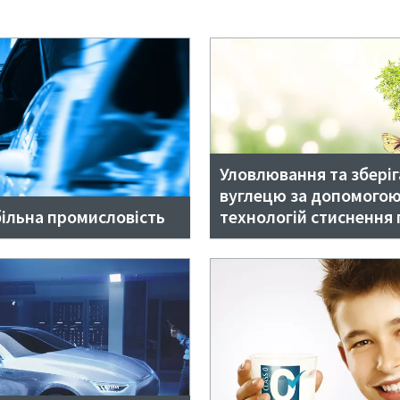
Уловлювання та збері
вуглецю за допомого
ільна промисловість
технологій стиснення г