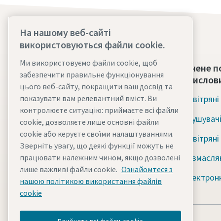
На нашому веб-сайті
використовуються файли cookie.
Ми використовуємо файли cookie, щоб
Дізнайтесь більше
Стиснене п
забезпечити правильне функціонування
промислови
цього веб-сайту, покращити ваш досвід та
Група компаній «Атлас Копко»
показувати вам релевантний вміст. Ви
Повітряні
Вакансії та кар'єрні можливості
контролюєте ситуацію: приймаєте всі файли
Осушувачі
cookie, дозволяєте лише основні файли
Наш кодекс ділової етики
cookie або керуєте своїми налаштуваннями.
Повітряні
Соціальний проект "Вода для
Зверніть увагу, що деякі функції можуть не
Безмаслян
працювати належним чином, якщо дозволені
всіх"
лише важливі файли cookie.
Ознайомтеся з
Електрон
Новини
нашою політикою використання файлів
cookie