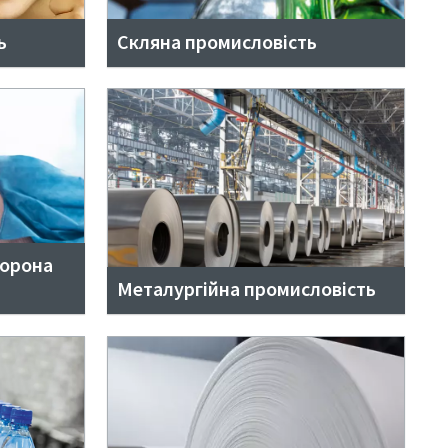
ь
Скляна промисловість
хорона
Металургійна промисловість