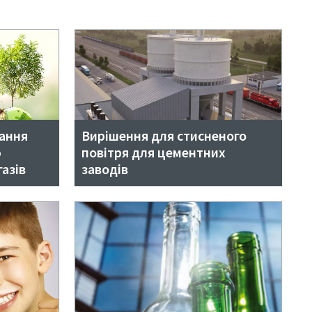
гання
Вирішення для стисненого
ю
повітря для цементних
азів
заводів