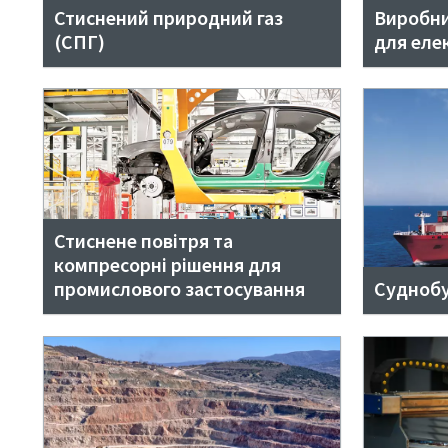
Стиснений природний газ
Виробни
(СПГ)
для еле
Стиснене повітря та
компресорні рішення для
промислового застосування
Суднобу