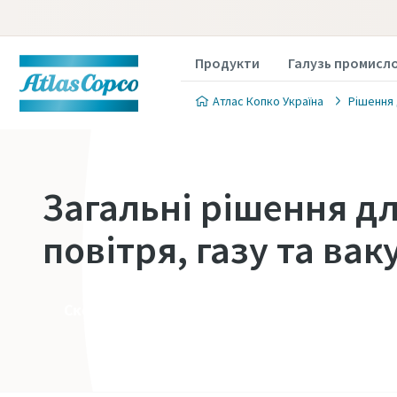
Продукти
Галузь промисл
Атлас Копко Україна
Рішення 
Загальні рішення д
повітря, газу та вак
Сконтактуйте з нами