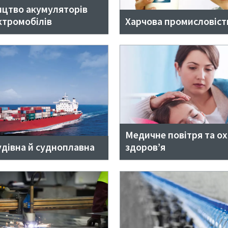
цтво акумуляторів
ктромобілів
Харчова промисловіст
Медичне повітря та о
дівна й судноплавна
здоров’я