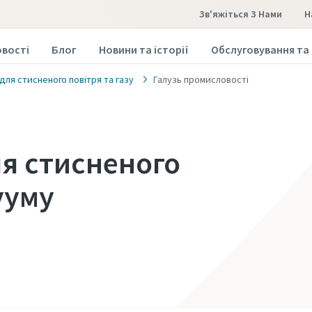
Зв'яжіться З Нами
овості
Блог
Новини та історії
Обслуговування та
для стисненого повітря та газу
Галузь промисловості
ля стисненого
ууму