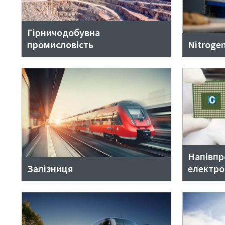
Гірничодобувна
промисловість
Nitrogen
Напівпр
Залізниця
електро