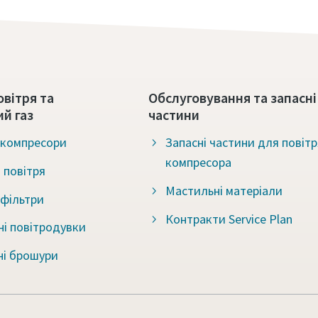
овітря та
Обслуговування та запасні
й газ
частини
 компресори
Запасні частини для повіт
компресора
 повітря
Мастильні матеріали
 фільтри
Контракти Service Plan
і повітродувки
ні брошури