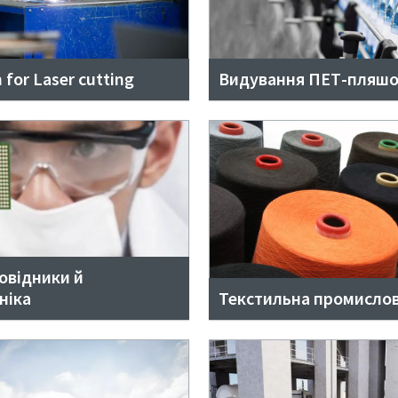
 for Laser cutting
Видування ПЕТ-пляшо
овідники й
ніка
Текстильна промислов