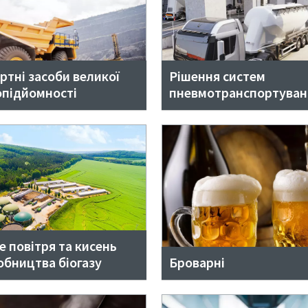
ртні засоби великої
Рішення систем
підйомності
пневмотранспортуван
е повітря та кисень
обництва біогазу
Броварні