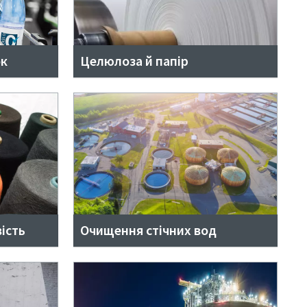
к
Целюлоза й папір
ість
Очищення стічних вод