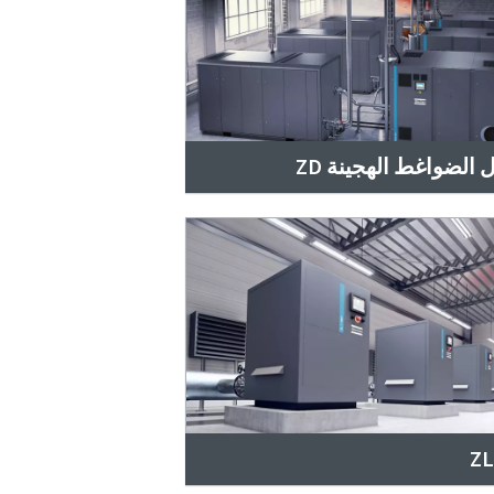
 الضواغط الهجينة ZD
ZL