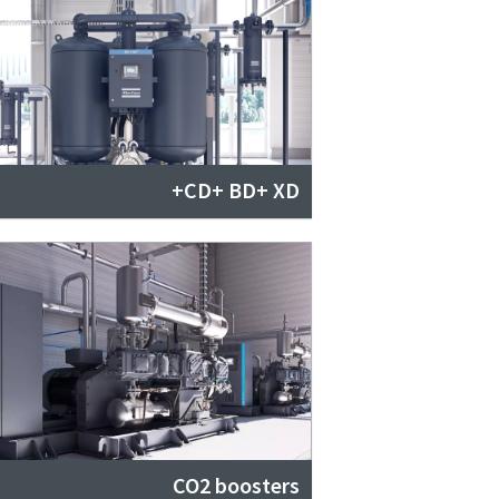
CD+ BD+ XD+
CO2 boosters