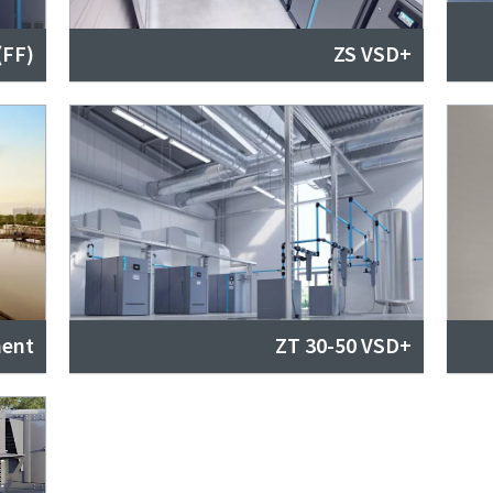
(FF)
+ZS VSD
ment
ZT 30-50 VSD+‎