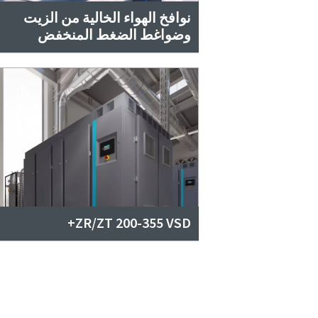
نوافخ الهواء الخالية من الزيت
وضواغط الضغط المنخفض
ZR/ZT 200-355 VSD+