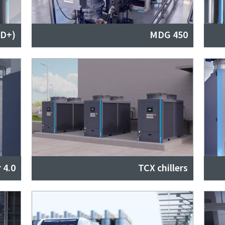
SD+)
MDG 450
 4.0
TCX chillers