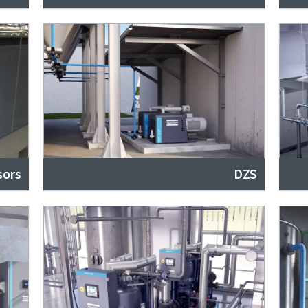
sors
DZS