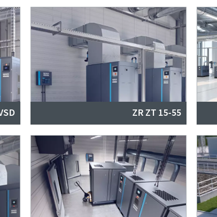
VSD+
ZR ZT 15-55