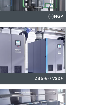
NGP(+)
ZB 5-6-7 VSD+‎