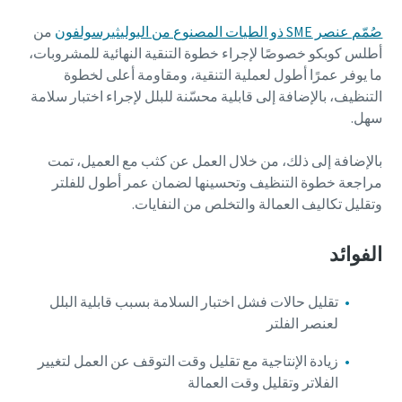
صُمّم عنصر SME ذو الطيات المصنوع من البوليثيرسولفون
من
أطلس كوبكو خصوصًا لإجراء خطوة التنقية النهائية للمشروبات،
ما يوفر عمرًا أطول لعملية التنقية، ومقاومة أعلى لخطوة
التنظيف، بالإضافة إلى قابلية محسّنة للبلل لإجراء اختبار سلامة
سهل.
بالإضافة إلى ذلك، من خلال العمل عن كثب مع العميل، تمت
مراجعة خطوة التنظيف وتحسينها لضمان عمر أطول للفلتر
وتقليل تكاليف العمالة والتخلص من النفايات.
كل ما تحتاج إلى معرفته حول عملية النقل بواسطة
الهواء
الفوائد
اكتشف كيفية إنشاء عملية نقل بواسطة الهواء أكثر فعالية.
تقليل حالات فشل اختبار السلامة بسبب قابلية البلل
لعنصر الفلتر
اكتشف
زيادة الإنتاجية مع تقليل وقت التوقف عن العمل لتغيير
الفلاتر وتقليل وقت العمالة