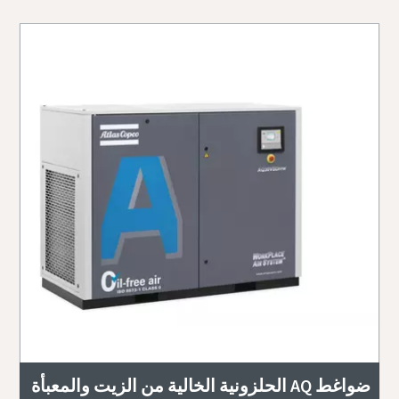
ضواغط AQ الحلزونية الخالية من الزيت والمعبأة