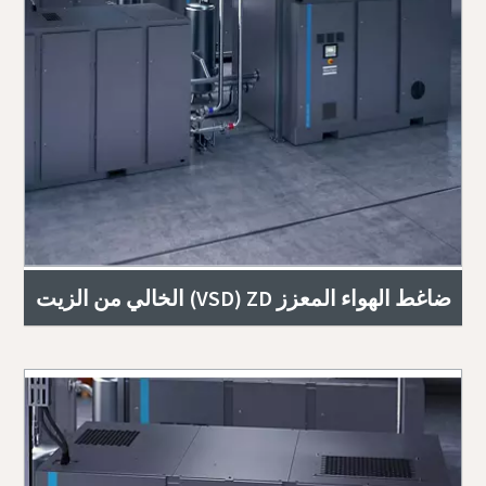
ضاغط الهواء المعزز ZD ‏(VSD) الخالي من الزيت