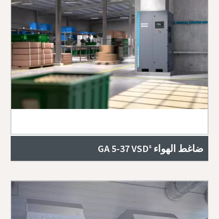
ضاغط الهواء GA 5-37 VSDˢ