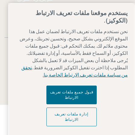
يستخدم موقعنا ملفات تعريف الارتباط
(الكوكيز).
نحن نستخدم ملفات تعريف الارتباط لضمان عمل هذا
الموقع الإلكتروني بشكل صحيح، وتحسين تجربتك، وعرض
محتوى ملائم لك. يمكنك التحكم فى: قبول جميع ملفات
الكوكيز، أو السماح فقط بالأساسية، أو إدارة تفضيلاتك.
يُرجى ملاحظة أن بعض الميزات قد لا تعمل بالشكل
المطلوب إذا اخترت تفعيل الكوكيز الضرورية فقط..
تحقق
إشعار قانوني وإشعار خصوصية
إدارة ملفات تعريف الارتباط
من سياسة ملفات تعريف الارتباط الخاصة بنا.
إمكانية الوصول للجميع
خريطة الموقع
© 2026 Atlas Copco Equipment Egypt
قبول جميع ملفات تعريف
الارتباط
اكتشفوا كيف تعمل Atlas Copco Group على تمكين
إدارة ملفات تعريف
التكنولوجيا التي تغير المستقبل. قوموا بزيارة
الارتباط
الموقع الإلكتروني ل Atlas Copco Group