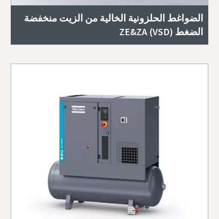
الضواغط الحلزونية الخالية من الزيت منخفضة
الضغط ZE&ZA (VSD)‎