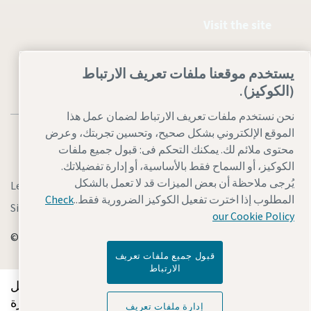
Visit the site
يستخدم موقعنا ملفات تعريف الارتباط
(الكوكيز).
نحن نستخدم ملفات تعريف الارتباط لضمان عمل هذا
الموقع الإلكتروني بشكل صحيح، وتحسين تجربتك، وعرض
محتوى ملائم لك. يمكنك التحكم فى: قبول جميع ملفات
الكوكيز، أو السماح فقط بالأساسية، أو إدارة تفضيلاتك.
يُرجى ملاحظة أن بعض الميزات قد لا تعمل بالشكل
Accessibility
إدارة ملفات تعريف الارتباط
Legal & Privacy Notices
المطلوب إذا اخترت تفعيل الكوكيز الضرورية فقط..
Check
Site Map
our Cookie Policy
© 2026 Atlas Copco
قبول جميع ملفات تعريف
الارتباط
اكتشفوا كيف تعمل Atlas Copco Group على تمكين
التكنولوجيا التي تغير المستقبل. قوموا بزيارة
إدارة ملفات تعريف