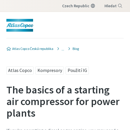
Czech Republic
Hledat
Nabídka
Kontaktujte nás
Kontaktujte nás
Atlas Copco Česká republika
Blog
a získejte rady od našich
a získejte rady od našich
odborníků
odborníků
Atlas Copco
Kompresory
Použití IG
Povinná jsou všechna pole označená
Povinná jsou všechna pole označená
symbolem (*).
symbolem (*).
The basics of a starting
Osobní údaje
Osobní údaje
air compressor for power
plants
Jméno
Jméno