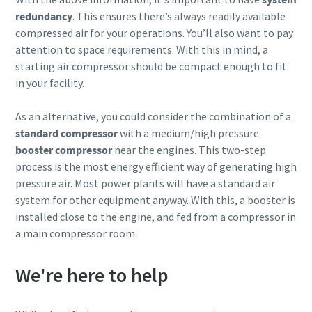
redundancy
. This ensures there’s always readily available
informace najdete v našich
informace najdete v našich
compressed air for your operations. You’ll also want to pay
zásadách ochrany osobních údajů.
zásadách ochrany osobních údajů.
10 steps to a green and more efficient
attention to space requirements. With this in mind, a
Přečetl jsem si a přijímám
Přečetl jsem si a přijímám
production
starting air compressor should be compact enough to fit
zásady ochrany osobních
zásady ochrany osobních
in your facility.
údajů.
údajů.
Carbon reduction for green production - all you need to
know
As an alternative, you could consider the combination of a
standard compressor
with a medium/high pressure
Odeslat
Odeslat
Více informací
booster compressor
near the engines. This two-step
process is the most energy efficient way of generating high
pressure air. Most power plants will have a standard air
Ověření proti robotům
Ověření proti robotům
system for other equipment anyway. With this, a booster is
Klikněte pro ověření
Klikněte pro ověření
installed close to the engine, and fed from a compressor in
Friendly
Friendly
Captcha ⇗
Captcha ⇗
a main compressor room.
We're here to help