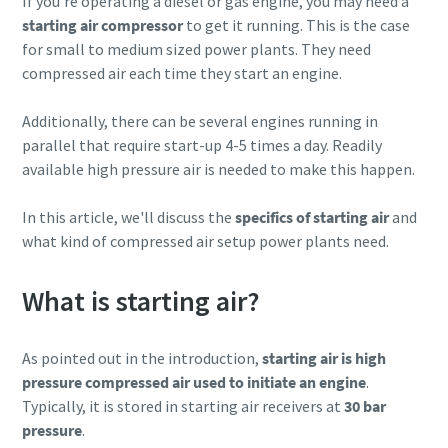
If you're operating a diesel or gas engine, you may need a
Příjmení
Příjmení
starting air compressor
to get it running. This is the case
for small to medium sized power plants. They need
compressed air each time they start an engine.
E-mail
E-mail
Additionally, there can be several engines running in
parallel that require start-up 4-5 times a day. Readily
Telefon
Telefon
available high pressure air is needed to make this happen.
In this article, we'll discuss the
specifics of starting air
and
Další informace
Další informace
what kind of compressed air setup power plants need.
Společnost
Společnost
What is starting air?
Země
Země
As pointed out in the introduction,
starting air is
high
pressure compressed air used
to initiate an engine
.
Typically, it is stored in starting air receivers at
30 bar
Město
Město
pressure
.