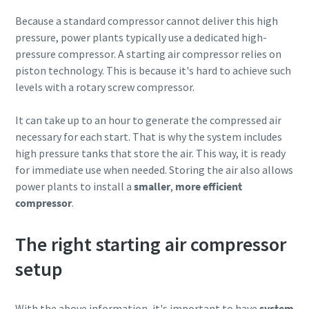
Because a standard compressor cannot deliver this high
PSČ
PSČ
pressure, power plants typically use a dedicated high-
pressure compressor. A starting air compressor relies on
piston technology. This is because it's hard to achieve such
Žádost
Žádost
levels with a rotary screw compressor.
Váš požadavek:
Váš požadavek:
It can take up to an hour to generate the compressed air
necessary for each start. That is why the system includes
high pressure tanks that store the air. This way, it is ready
for immediate use when needed. Storing the air also allows
power plants to install a
smaller
,
more efficient
compressor
.
The right starting air compressor
Tím, že pošlete tento požadavek,
Tím, že pošlete tento požadavek,
setup
vás bude společnost Atlas Copco
vás bude společnost Atlas Copco
schopna kontaktovat pomocí
schopna kontaktovat pomocí
With the above information, it's important to have
shromážděných údajů. Další
shromážděných údajů. Další
system