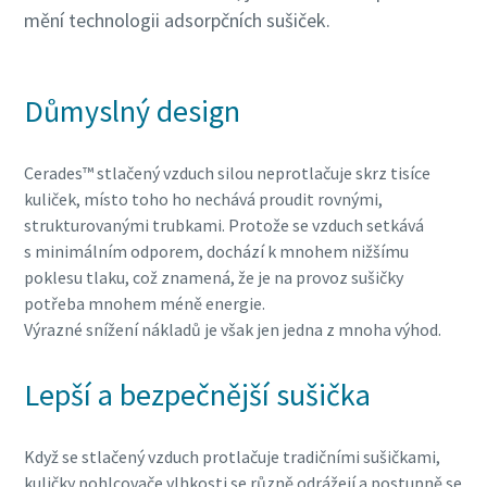
mění technologii adsorpčních sušiček.
Důmyslný design
Cerades™ stlačený vzduch silou neprotlačuje skrz tisíce
kuliček, místo toho ho nechává proudit rovnými,
strukturovanými trubkami. Protože se vzduch setkává
s minimálním odporem, dochází k mnohem nižšímu
poklesu tlaku, což znamená, že je na provoz sušičky
potřeba mnohem méně energie.
Výrazné snížení nákladů je však jen jedna z mnoha výhod.
Lepší a bezpečnější sušička
Když se stlačený vzduch protlačuje tradičními sušičkami,
kuličky pohlcovače vlhkosti se různě odrážejí a postupně se