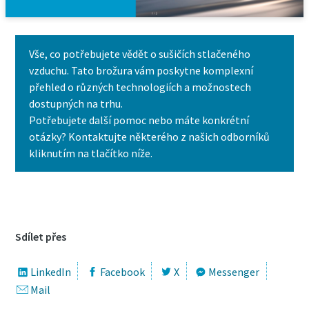
Vše, co potřebujete vědět o sušičích stlačeného
vzduchu. Tato brožura vám poskytne komplexní
přehled o různých technologiích a možnostech
dostupných na trhu.
Potřebujete další pomoc nebo máte konkrétní
otázky? Kontaktujte některého z našich odborníků
kliknutím na tlačítko níže.
Kontaktujte nás ještě dnes
Sdílet přes
LinkedIn
Facebook
X
Messenger
Mail