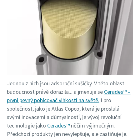
10 steps to a green and more efficient
production
Carbon reduction for green production - all you need to
know
Více informací
Jednou z nich jsou adsorpční sušičky. V této oblasti
budoucnost právě dorazila... a jmenuje se
Cerades™ –
první pevný pohlcovač vlhkosti na světě.
I pro
společnost, jako je Atlas Copco, která je proslulá
svými inovacemi a důmyslností, je vývoj revoluční
technologie jako
Cerades™
něčím výjimečným.
Předchozí produkty jen nevylepšuje, ale zastiňuje je.