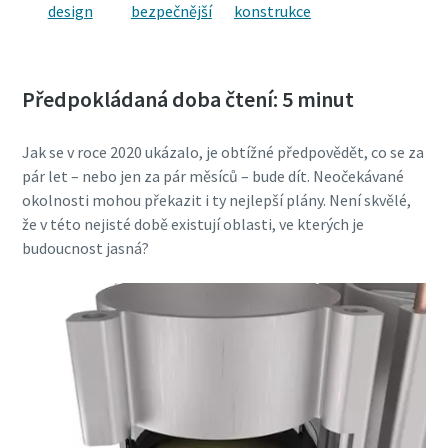
konstrukce
design
bezpečnější
Předpokládaná doba čtení: 5 minut
Jak se v roce 2020 ukázalo, je obtížné předpovědět, co se za
pár let – nebo jen za pár měsíců – bude dít. Neočekávané
okolnosti mohou překazit i ty nejlepší plány. Není skvělé,
že v této nejisté době existují oblasti, ve kterých je
budoucnost jasná?