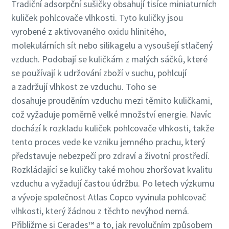
Tradiční adsorpční sušičky obsahují tisíce miniaturních
kuliček pohlcovače vlhkosti. Tyto kuličky jsou
vyrobené z aktivovaného oxidu hlinitého,
molekulárních sít nebo silikagelu a vysoušejí stlačený
vzduch. Podobají se kuličkám z malých sáčků, které
se používají k udržování zboží v suchu, pohlcují
a zadržují vlhkost ze vzduchu. Toho se
dosahuje prouděním vzduchu mezi těmito kuličkami,
což vyžaduje poměrně velké množství energie. Navíc
dochází k rozkladu kuliček pohlcovače vlhkosti, takže
tento proces vede ke vzniku jemného prachu, který
představuje nebezpečí pro zdraví a životní prostředí.
Rozkládající se kuličky také mohou zhoršovat kvalitu
vzduchu a vyžadují častou údržbu. Po letech výzkumu
a vývoje společnost Atlas Copco vyvinula pohlcovač
vlhkosti, který žádnou z těchto nevýhod nemá.
Přibližme si Cerades™ a to, jak revolučním způsobem