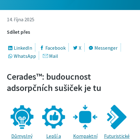
14. října 2025
Sdílet přes
LinkedIn
Facebook
X
Messenger
WhatsApp
Mail
Cerades™: budoucnost
adsorpčních sušiček je tu
Kompaktní
Důmyslný
Lepší a
Futuristické