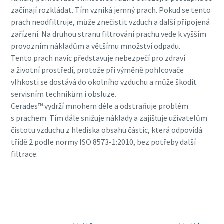
začínají rozkládat. Tím vzniká jemný prach. Pokud se tento
prach neodfiltruje, může znečistit vzduch a další připojená
zařízení. Na druhou stranu filtrování prachu vede k vyšším
provozním nákladům a většímu množství odpadu.
Tento prach navíc představuje nebezpečí pro zdraví
a životní prostředí, protože při výměně pohlcovače
vlhkosti se dostává do okolního vzduchu a může škodit
servisním technikům i obsluze.
Cerades™ vydrží mnohem déle a odstraňuje problém
s prachem. Tím dále snižuje náklady a zajišťuje uživatelům
čistotu vzduchu z hlediska obsahu částic, která odpovídá
třídě 2 podle normy ISO 8573-1:2010, bez potřeby další
filtrace.
Pro více informací se obraťte na naše
odborníky