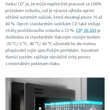
+
funkcí CD
je, že může nepřetržitě pracovat se 100%
průtokem vzduchu, což je výrazná výhoda oproti
většině ostatních sušiček, které dosahují pouze 70 až
80 %. Oproti standardním sušičkám CD také snižuje
+
ztráty pročišťovacího vzduchu o 15 %.
CD
20-335
je
dodávána se standardním tlakovým rosným bodem
-20 °C/-5 °F, -40 °C/-40 °F, uživatelé ho ale mohou
přizpůsobit svým specifickým potřebám. Inovativní
tlumící systém zajišťuje obzvláště tichý provoz
s minimálním poklesem tlaku.