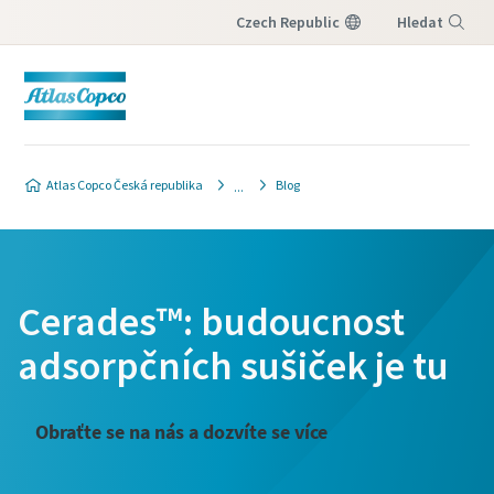
Czech Republic
Hledat
Nabídka
Atlas Copco Česká republika
Blog
Cerades™: budoucnost
adsorpčních sušiček je tu
Obraťte se na nás a dozvíte se více