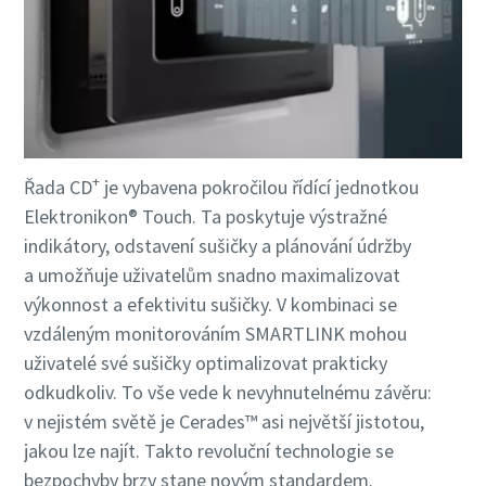
+
Řada CD
je vybavena pokročilou řídící jednotkou
Elektronikon® Touch. Ta poskytuje výstražné
indikátory, odstavení sušičky a plánování údržby
a umožňuje uživatelům snadno maximalizovat
výkonnost a efektivitu sušičky. V kombinaci se
vzdáleným monitorováním SMARTLINK mohou
uživatelé své sušičky optimalizovat prakticky
odkudkoliv. To vše vede k nevyhnutelnému závěru:
v nejistém světě je Cerades™ asi největší jistotou,
jakou lze najít. Takto revoluční technologie se
bezpochyby brzy stane novým standardem.