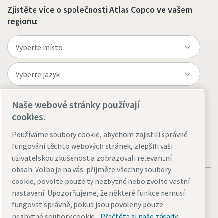
Zjistěte více o společnosti Atlas Copco ve vašem
regionu:
Naše webové stránky používají
Navštivte web
cookies.
Používáme soubory cookie, abychom zajistili správné
fungování těchto webových stránek, zlepšili vaši
uživatelskou zkušenost a zobrazovali relevantní
obsah. Volba je na vás: přijměte všechny soubory
cookie, povolte pouze ty nezbytné nebo zvolte vastní
nastavení. Upozorňujeme, že některé funkce nemusí
fungovat správně, pokud jsou povoleny pouze
nezbytné soubory cookie.
Přečtěte si naše zásady
Právní upozornění a oznámení o ochraně osobních údajů