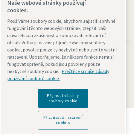
Naše webové stránky používají
Navštivte web
cookies.
Používáme soubory cookie, abychom zajistili správné
fungování těchto webových stránek, zlepšili vaši
uživatelskou zkušenost a zobrazovali relevantní
obsah. Volba je na vás: přijměte všechny soubory
cookie, povolte pouze ty nezbytné nebo zvolte vastní
nastavení. Upozorňujeme, že některé funkce nemusí
fungovat správně, pokud jsou povoleny pouze
nezbytné soubory cookie.
Přečtěte si naše zásady
Právní upozornění a oznámení o ochraně osobních údajů
používání souborů cookie.
Přizpůsobit nastavení cookies
Přístupnost
Mapa stránek
© 2026 Atlas Copco AB
Přijmout všechny
soubory cookie
Objevte, jak skupina Atlas Copco Group podporuje
Přizpůsobit nastavení
technologie, které tvoří budoucnost.
cookies
Navštivte webové stránky Atlas Copco Group