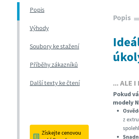
Popis
Popis
Výhody
Ideá
Soubory ke stažení
úkol
Příběhy zákazníků
... ALE
Další texty ke čtení
Pokud vám
modely N
Osvěd
z extr
spolehl
Získejte cenovou
Snadná