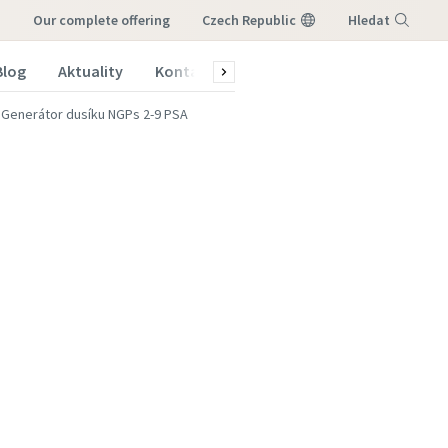
s
our complete offering
Czech Republic
Hledat
Blog
Aktuality
Kontakty servis
Online katalogy
S
Nabídka
Generátor dusíku NGPs 2-9 PSA