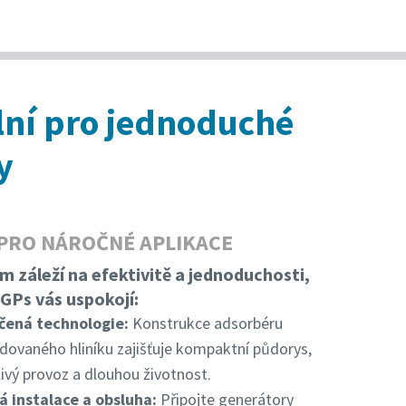
lní pro jednoduché
y
 I PRO NÁROČNÉ APLIKACE
 záleží na efektivitě a jednoduchosti,
GPs vás uspokojí:
čená technologie:
Konstrukce adsorbéru
udovaného hliníku zajišťuje kompaktní půdorys,
ivý provoz a dlouhou životnost.
 instalace a obsluha:
Připojte generátory