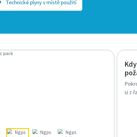
Technické plyny v místě použití
Kdy
pož
Pokro
si z 