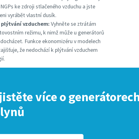
 NGPs ke zdroji stlačeného vzduchu a jste
eni vyrábět vlastní dusík.
 plýtvání vzduchem:
Vyhněte se ztrátám
tovostním režimu, k nimž může u generátorů
 docházet. Funkce ekonomizéru v modelech
ajišťuje, že nedochází k plýtvání vzduchem
ií.
jistěte více o generátore
lynů