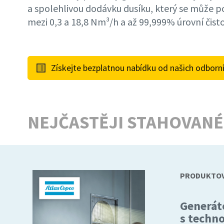
a spolehlivou dodávku dusíku, který se může 
mezi 0,3 a 18,8 Nm³/h a až 99,999% úrovní čisto
Získejte bezplatnou nabídku od našich odborn
NEJČASTĚJI STAHOVANÉ
PRODUKTOV
Generát
s techno