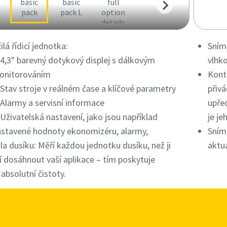
lá řídicí jednotka:
Sním
3" barevný dotykový displej s dálkovým
vlhko
onitorováním
Kont
av stroje v reálném čase a klíčové parametry
přivá
army a servisní informace
upře
ivatelská nastavení, jako jsou například
je je
astavené hodnoty ekonomizéru, alarmy,
Sním
a dusíku: Měří každou jednotku dusíku, než ji
aktu
 dosáhnout vaší aplikace – tím poskytuje
absolutní čistoty.