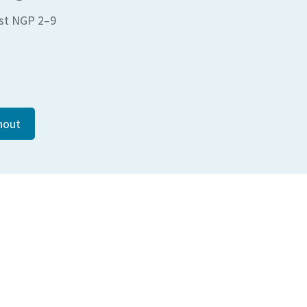
ist NGP 2–9
nout