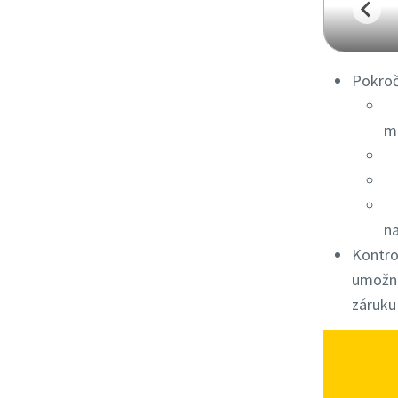
Pokroči
4,
m
St
Al
Už
n
Kontrol
umožní
záruku 