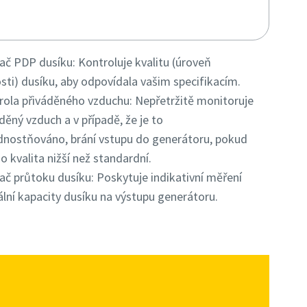
ač PDP dusíku: Kontroluje kvalitu (úroveň
sti) dusíku, aby odpovídala vašim specifikacím.
rola přiváděného vzduchu: Nepřetržitě monitoruje
děný vzduch a v případě, že je to
dnostňováno, brání vstupu do generátoru, pokud
ho kvalita nižší než standardní.
ač průtoku dusíku: Poskytuje indikativní měření
ální kapacity dusíku na výstupu generátoru.