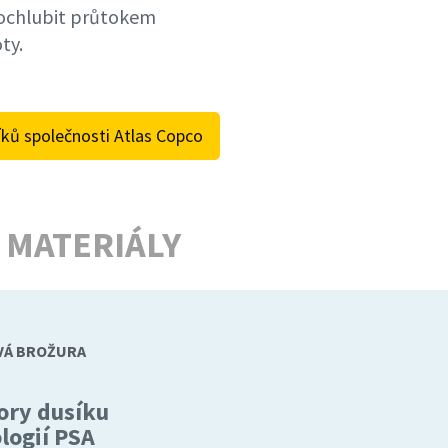
pochlubit průtokem
ty.
íků společnosti Atlas Copco
 MATERIÁLY
Á BROŽURA
ory dusíku
logií PSA