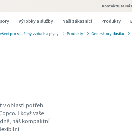
Kontaktujte Ná
sory
Výrobky a služby
Naši zákazníci
Produkty
ešení pro stlačený vzduch a plyny
Produkty
Generátory dusíku
t v oblasti potřeb
Copco. I když vaše
týdně, náš kompaktní
lexibilní