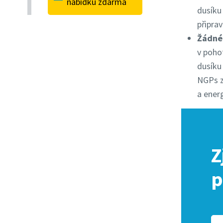
nabídku zdarma
dusíku
připrav
Žádné
v poho
dusíku
NGPs z
a energ
Z
p