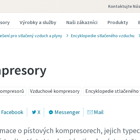
Kontaktujte Ná
sory
Výrobky a služby
Naši zákazníci
Produkty
ešení pro stlačený vzduch a plyny
Encyklopedie stlačeného vzduchu
mpresory
kompresorů
Vzduchové kompresory
Encyklopedie stlačeného
Facebook
X
Messenger
Mail
ormace o pístových kompresorech, jejich type