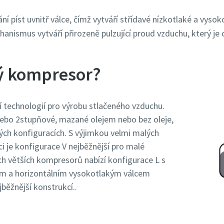
ání píst uvnitř válce, čímž vytváří střídavé nízkotlaké a vyso
nismus vytváří přirozeně pulzující proud vzduchu, který je c
vý kompresor?
í technologií pro výrobu stlačeného vzduchu.
nebo 2stupňové, mazané olejem nebo bez oleje,
ých konfiguracích. S výjimkou velmi malých
i je konfigurace V nejběžnější pro malé
 větších kompresorů nabízí konfigurace L s
em a horizontálním vysokotlakým válcem
běžnější konstrukcí..