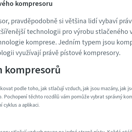
ového kompresoru
or, pravděpodobně si většina lidí vybaví prá
zšířenější technologii pro výrobu stlačeného v
echnologie komprese. Jedním typem jsou komp
logii využívají právě pístové kompresory.
h kompresorů
ikovat podle toho, jak stlačují vzduch, jak jsou mazány, jak
lo. Pochopení těchto rozdílů vám pomůže vybrat správný ko
í cyklus a aplikaci.
ory stlačují vzduch pouze na jedné straně pístu. Každá otáčk