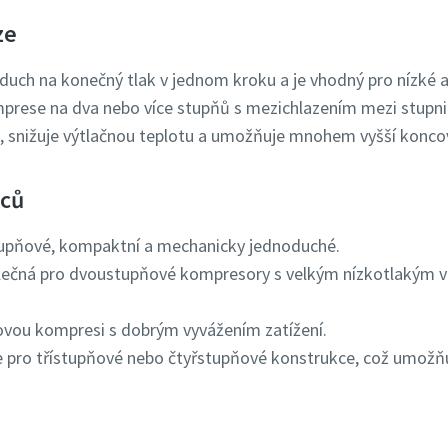
ze
duch na konečný tlak v jednom kroku a je vhodný pro nízké až
prese na dva nebo více stupňů s mezichlazením mezi stupni
t, snižuje výtlačnou teplotu a umožňuje mnohem vyšší koncov
lců
upňové, kompaktní a mechanicky jednoduché.
ečná pro dvoustupňové kompresory s velkým nízkotlakým v
vou kompresi s dobrým vyvážením zatížení.
 pro třístupňové nebo čtyřstupňové konstrukce, což umožňu