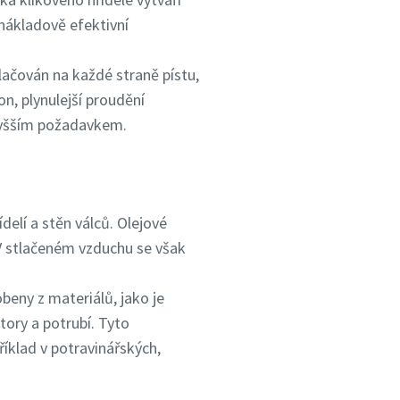
nákladově efektivní
tlačován na každé straně pístu,
n, plynulejší proudění
 vyšším požadavkem.
delí a stěn válců. Olejové
. V stlačeném vzduchu se však
beny z materiálů, jako je
tory a potrubí. Tyto
íklad v potravinářských,