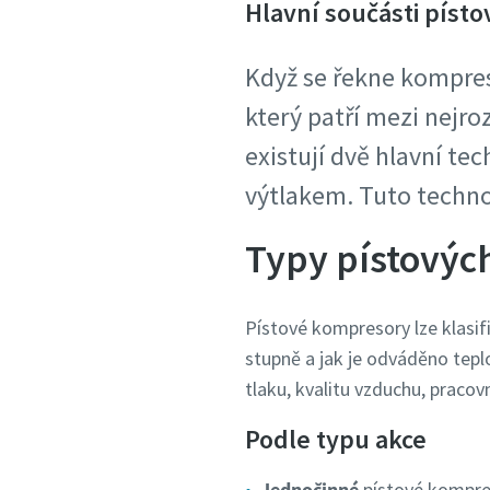
Hlavní součásti píst
Když se řekne kompres
který patří mezi nejro
existují dvě hlavní t
výtlakem. Tuto techno
Typy pístovýc
Pístové kompresory lze klasif
stupně a jak je odváděno tep
tlaku, kvalitu vzduchu, pracovn
Podle typu akce
Jednočinné
pístové kompres