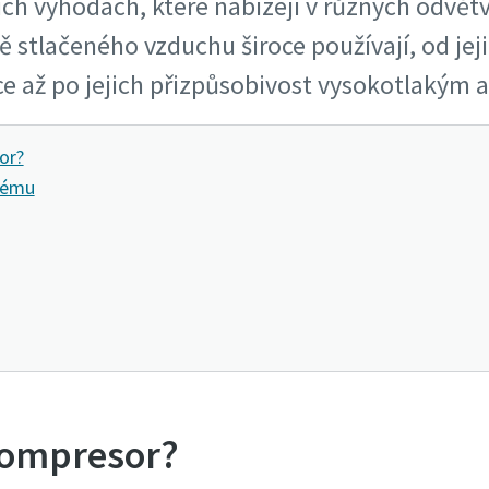
ch výhodách, které nabízejí v různých odvětv
ě stlačeného vzduchu široce používají, od je
 až po jejich přizpůsobivost vysokotlakým a
or?
tému
 kompresor?