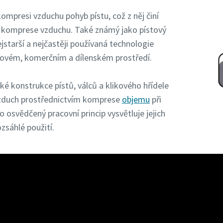
ompresi vzduchu pohyb pístu, což z něj činí
é komprese vzduchu. Také známý jako pístový
jstarší a nejčastěji používaná technologie
lovém, komerčním a dílenském prostředí.
 konstrukce pístů, válců a klikového hřídele
vzduch prostřednictvím komprese
objemu
při
 osvědčený pracovní princip vysvětluje jejich
zsáhlé použití.