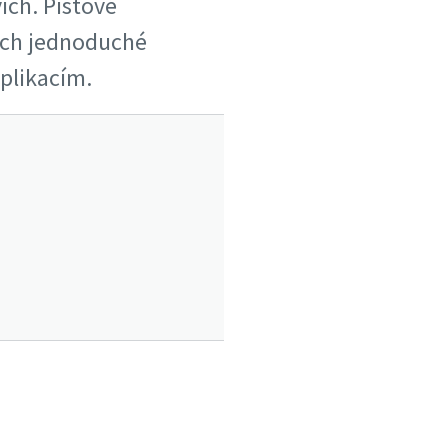
ích. Pístové
jich jednoduché
plikacím.