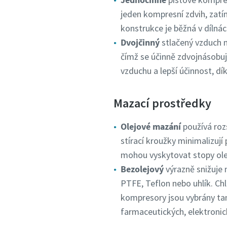
jeden kompresní zdvih, zatí
konstrukce je běžná v dílná
Dvojčinný
stlačený vzduch n
čímž se účinně zdvojnásobuje
vzduchu a lepší účinnost, d
Mazací prostředky
Olejové mazání
používá rozs
stírací kroužky minimalizují
mohou vyskytovat stopy ole
Bezolejový
výrazně snižuje 
PTFE, Teflon nebo uhlík. Chla
kompresory jsou vybrány tam
farmaceutických, elektronic