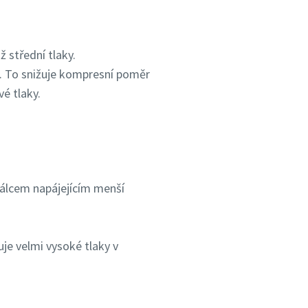
 střední tlaky.
. To snižuje kompresní poměr
é tlaky.
álcem napájejícím menší
je velmi vysoké tlaky v