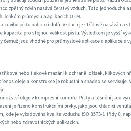
mco zpětný zdvih nasává čerstvý vzduch. Tato jednoduchá a 
ch, lehkém průmyslu a aplikacích OEM.
a zdvihu pístu nahoru i dolů. Vzduch je střídavě nasáván a s
 kapacita pro stejnou velikost pístu. Výsledkem je vyšší výko
íky čemuž jsou vhodné pro průmyslové aplikace a aplikace s
třikové nebo tlakové mazání k ochraně ložisek, klikových hří
 přenos oleje a konstrukce je robustní a snadno se servisuje
je.
množství oleje v kompresní komoře. Písty a těsnění jsou vyro
zení je řízeno konstrukčními prvky, jako jsou chladicí ventilá
, kde je vyžadována kvalita vzduchu ISO 8573-1 třídy 0, např
kých nebo zdravotnických aplikacích.