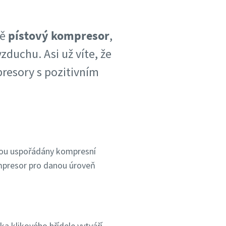
vě
pístový kompresor
,
zduchu. Asi už víte, že
resory s pozitivním
 jsou uspořádány kompresní
mpresor pro danou úroveň
a klikového hřídele vytváří