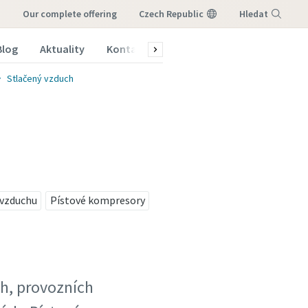
s
our complete offering
Czech Republic
Hledat
Blog
Aktuality
Kontakty servis
Online katalogy
S
Nabídka
Stlačený vzduch
 vzduchu
Pístové kompresory
ch, provozních