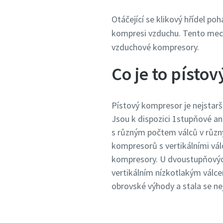
Otáčející se klikový hřídel poh
kompresi vzduchu. Tento mecha
vzduchové kompresory.
Co je to písto
Pístový kompresor je nejstarš
Jsou k dispozici 1stupňové a
s různým počtem válců v různ
kompresorů s vertikálními válc
kompresory. U dvoustupňových
vertikálním nízkotlakým válc
obrovské výhody a stala se nej