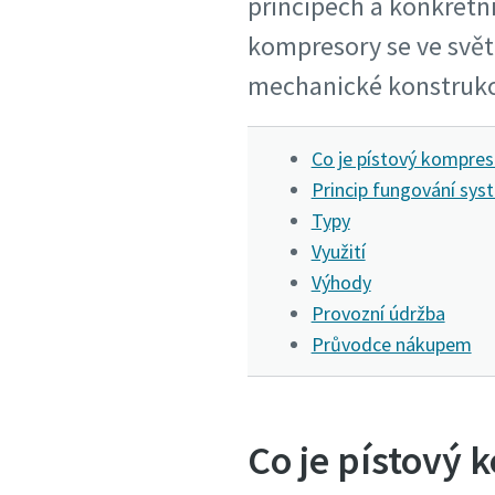
principech a konkrétní
kompresory se ve svět
mechanické konstrukce
Co je pístový kompres
Princip fungování sys
Typy
Využití
Výhody
Provozní údržba
Průvodce nákupem
Co je pístový