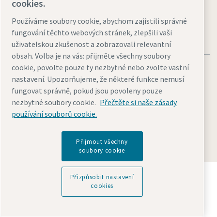
cookies.
Používáme soubory cookie, abychom zajistili správné
fungování těchto webových stránek, zlepšili vaši
uživatelskou zkušenost a zobrazovali relevantní
obsah. Volba je na vás: přijměte všechny soubory
cookie, povolte pouze ty nezbytné nebo zvolte vastní
nastavení. Upozorňujeme, že některé funkce nemusí
fungovat správně, pokud jsou povoleny pouze
nezbytné soubory cookie.
Přečtěte si naše zásady
Právní upozornění a oznámení o ochraně osobních údajů
používání souborů cookie.
Přizpůsobit nastavení cookies
Přístupnost
Mapa stránek
© 2026 Atlas Copco
Přijmout všechny
soubory cookie
Objevte, jak skupina Atlas Copco Group podporuje
Přizpůsobit nastavení
technologie, které tvoří budoucnost.
cookies
Navštivte webové stránky Atlas Copco Group
Součást Atlas Copco Group