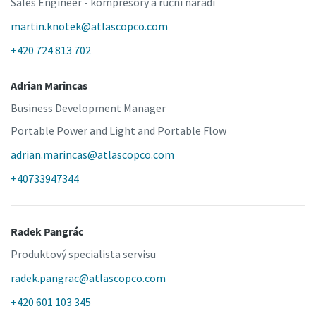
Sales Engineer - kompresory a ruční nářadí
martin.knotek@atlascopco.com
+420 724 813 702
Adrian Marincas
Business Development Manager
Portable Power and Light and Portable Flow
adrian.marincas@atlascopco.com
+40733947344
Radek Pangrác
Produktový specialista servisu
radek.pangrac@atlascopco.com
+420 601 103 345