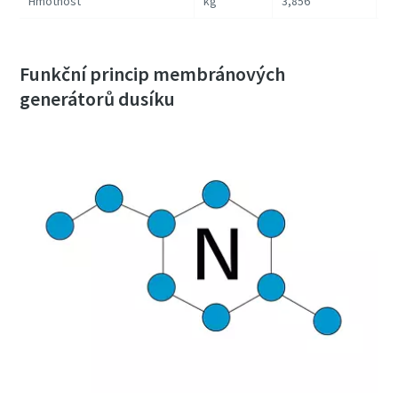
Hmotnost
kg
3,856
5,
Funkční princip membránových
generátorů dusíku