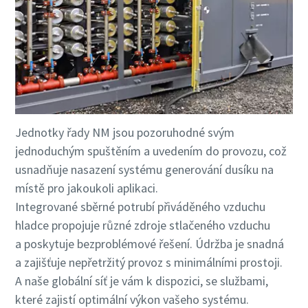
Jednotky řady NM jsou pozoruhodné svým
jednoduchým spuštěním a uvedením do provozu, což
usnadňuje nasazení systému generování dusíku na
místě pro jakoukoli aplikaci.
Integrované sběrné potrubí přiváděného vzduchu
hladce propojuje různé zdroje stlačeného vzduchu
a poskytuje bezproblémové řešení. Údržba je snadná
a zajišťuje nepřetržitý provoz s minimálními prostoji.
A naše globální síť je vám k dispozici, se službami,
které zajistí optimální výkon vašeho systému.