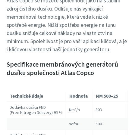
Atlas Copco se můžete spolehnout jako na stabilní
zdroj čistého dusíku. Odlišuje nás vynikající
membránová technologie, která vede k nízké
spotřebě energie. Nižší spotřeba energie na tunu
dusíku snižuje celkové náklady na vlastnictví na
minimum. Spolehlivost je pro vaši aplikaci klíčová, a je
i klíčovou vlastností naší jednotky generátoru.
Specifikace membránových generátorů
dusíku společnosti Atlas Copco
Technické údaje
Hodnota
NM 500–25
N
Dodávka dusíku FND
Nm³/h
803
16
(Free Nitrogen Delivery) 95 %
scfm
500
10