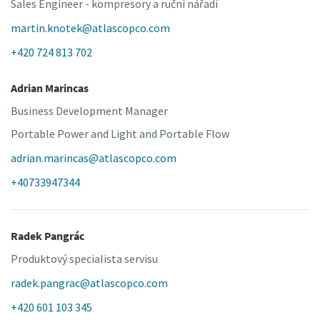
Sales Engineer - kompresory a ruční nářadí
martin.knotek@atlascopco.com
+420 724 813 702
Adrian Marincas
Business Development Manager
Portable Power and Light and Portable Flow
adrian.marincas@atlascopco.com
+40733947344
Radek Pangrác
Produktový specialista servisu
radek.pangrac@atlascopco.com
+420 601 103 345