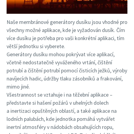
Naše membránové generátory dusíku jsou vhodné pro
všechny možné aplikace, kde je vyžadován dusík. Čím
více dusíku je potřeba pro vaši konkrétní aplikaci, tím
větší jednotku si vyberete.
Generátory dusíku mohou pokrývat více aplikací,
včetně nedostatečně vyváženého vrtání, čištění
potrubí a čištění potrubí pomocí čisticích ježků, výroby
navíjecích hadic, údržby tlaku zásobníků a frakování,
mimo jiné.
Všestrannost se vztahuje i na těžební aplikace –
představte si hašení požárů v uhelných dolech
a inertizaci opuštěných oblastí, a také aplikace na
lodních palubách, kde jednotka pomáhá vytvářet
inertní atmosféry v nádobách obsahujících ropu,