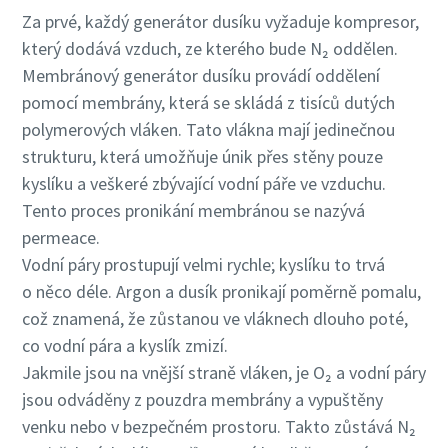
Za prvé, každý generátor dusíku vyžaduje kompresor,
který dodává vzduch, ze kterého bude N₂ oddělen.
Membránový generátor dusíku provádí oddělení
pomocí membrány, která se skládá z tisíců dutých
polymerových vláken. Tato vlákna mají jedinečnou
strukturu, která umožňuje únik přes stěny pouze
kyslíku a veškeré zbývající vodní páře ve vzduchu.
Tento proces pronikání membránou se nazývá
permeace.
Vodní páry prostupují velmi rychle; kyslíku to trvá
o něco déle. Argon a dusík pronikají poměrně pomalu,
což znamená, že zůstanou ve vláknech dlouho poté,
co vodní pára a kyslík zmizí.
Jakmile jsou na vnější straně vláken, je O₂ a vodní páry
jsou odváděny z pouzdra membrány a vypuštěny
venku nebo v bezpečném prostoru. Takto zůstává N₂