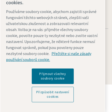
cookies.
Používáme soubory cookie, abychom zajistili správné
fungování těchto webových stránek, zlepšili vaši
uživatelskou zkušenost a zobrazovali relevantní
obsah. Volba je na vás: přijměte všechny soubory
cookie, povolte pouze ty nezbytné nebo zvolte vastní
nastavení. Upozorňujeme, že některé funkce nemusí
fungovat správně, pokud jsou povoleny pouze
nezbytné soubory cookie.
Přečtěte si naše zásady
Právní upozornění a oznámení o ochraně osobních údajů
používání souborů cookie.
Přizpůsobit nastavení cookies
Přístupnost
Mapa stránek
© 2026 Atlas Copco
Přijmout všechny
soubory cookie
Objevte, jak skupina Atlas Copco Group podporuje
Přizpůsobit nastavení
technologie, které tvoří budoucnost.
cookies
Navštivte webové stránky Atlas Copco Group
Součást Atlas Copco Group