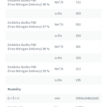
Dodávka dusíku FND
Nm³/h
722
13
(Free Nitrogen Delivery) 96 %
scfm
450
82
Dodávka dusíku FND
Nm³/h
562
10
(Free Nitrogen Delivery) 97 %
scfm
350
67
Dodávka dusíku FND
Nm³/h
401
84
(Free Nitrogen Delivery) 98 %
scfm
250
52
Dodávka dusíku FND
Nm³/h
313
57
(Free Nitrogen Delivery) 99 %
scfm
195
35
Rozměry
D × Š × V
mm
3050x2440x2620
30