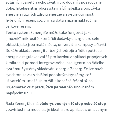
solárních panelů a uchovávat ji pro dodání v požadované
době. Inteligentní řídicí systém řídí nabídku a poptávku
energie z různých zdrojů energie a zvyšuje účinnost
hybridních řešení, což přináší další snížení nákladů na
celkové řešení.
Tento systém ZenergiZe může také fungovat jako
„mozek“ mikrosítě, která řídí dodávky energie pro celé
oblasti, jako jsou malá města, univerzitní kampusy a čtvrti.
Dokáže ukládat energii z různých zdrojů a řídit spotřebu
energie a regulovat zátěž pro každou z aplikací připojených
k mikrosíti pomocí integrovaného inteligentního řídicího
systému. Systémy skladování energie ZenergiZe lze navíc
synchronizovat s dalšími podobnými systémy, což
uživatelům umožňuje rozšířit konečné řešení až na
30 jednotek ZBC pracujících paralelně
v libovolném
napájecím uzlu.
Řada ZenergiZe má
půdorys pouhých 10 stop nebo 20 stop
v závislosti na modelu a je ideální pro aplikace s omezeným