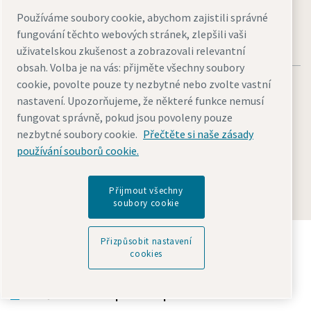
Používáme soubory cookie, abychom zajistili správné
fungování těchto webových stránek, zlepšili vaši
uživatelskou zkušenost a zobrazovali relevantní
obsah. Volba je na vás: přijměte všechny soubory
cookie, povolte pouze ty nezbytné nebo zvolte vastní
nastavení. Upozorňujeme, že některé funkce nemusí
fungovat správně, pokud jsou povoleny pouze
nezbytné soubory cookie.
Přečtěte si naše zásady
Právní upozornění a oznámení o ochraně osobních údajů
používání souborů cookie.
Přizpůsobit nastavení cookies
Přístupnost
Mapa stránek
© 2026 Atlas Copco
Přijmout všechny
soubory cookie
Objevte, jak skupina Atlas Copco Group podporuje
Přizpůsobit nastavení
technologie, které tvoří budoucnost.
cookies
Navštivte webové stránky Atlas Copco Group
Součást Atlas Copco Group