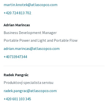
martin.knotek@atlascopco.com
+420 724 813 702
Adrian Marincas
Business Development Manager
Portable Power and Light and Portable Flow
adrian.marincas@atlascopco.com
+40733947344
Radek Pangrác
Produktový specialista servisu
radek.pangrac@atlascopco.com
+420 601 103 345