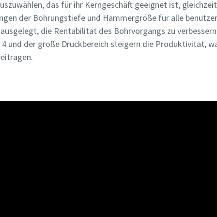
uszuwählen, das für ihr Kerngeschäft geeignet ist, gleichzeit
erungen der Bohrungstiefe und Hammergröße für alle benutz
uf ausgelegt, die Rentabilität des Bohrvorgangs zu verbesse
 4 und der große Druckbereich steigern die Produktivität, 
eitragen.