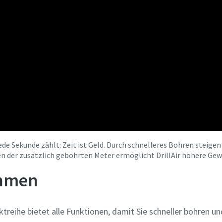
Jede Sekunde zählt: Zeit ist Geld. Durch schnelleres Bohren steige
n der zusätzlich gebohrten Meter ermöglicht DrillAir höhere Gew
ahmen
uktreihe bietet alle Funktionen, damit Sie schneller bohren 