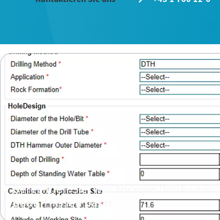
Berechnen Sie, was für eine DrillAir-Einh
Bedürfnissen passt