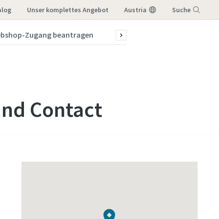
alog
Unser komplettes Angebot
Austria
Suche
bshop-Zugang beantragen
News & Stories
Menü
and Contact