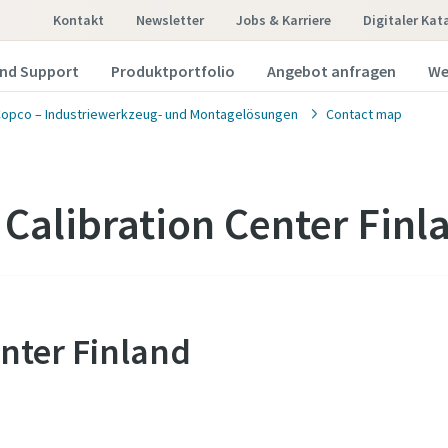
Kontakt
Newsletter
Jobs & Karriere
Digitaler Kat
und Support
Produktportfolio
Angebot anfragen
We
Copco – Industriewerkzeug- und Montagelösungen
Contact map
 Calibration Center Finl
enter Finland