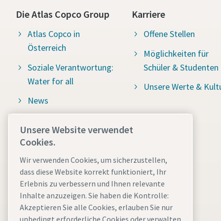
Die Atlas Copco Group
Karriere
Atlas Copco in
Offene Stellen
Österreich
Möglichkeiten für
Soziale Verantwortung:
Schüler & Studenten
Water for all
Unsere Werte & Kult
News
Hinweisgeber -
Unsere Website verwendet
Whistleblowing System
Cookies.
(Atlas Copco Group
Wir verwenden Cookies, um sicherzustellen,
SpeakUp)
dass diese Website korrekt funktioniert, Ihr
Meldesystem für
Erlebnis zu verbessern und Ihnen relevante
Menschenrechts- und
Inhalte anzuzeigen. Sie haben die Kontrolle:
Akzeptieren Sie alle Cookies, erlauben Sie nur
Umweltverstöße (Atlas
unbedingt erforderliche Cookies oder verwalten