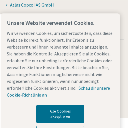
Atlas Copco IAS GmbH
Unsere Website verwendet Cookies.
Wir verwenden Cookies, um sicherzustellen, dass diese
Website korrekt funktioniert, Ihr Erlebnis zu
verbessern und Ihnen relevante Inhalte anzuzeigen.
Sie haben die Kontrolle: Akzeptieren Sie alle Cookies,
erlauben Sie nur unbedingt erforderliche Cookies oder
verwalten Sie Ihre Einstellungen Bitte beachten Sie,
Allgemeine rechtliche Hinweise atlascopco.com
dass einige Funktionen möglicherweise nicht wie
Cookies verwalten
Barrierefreiheit
Datenschutzerklärung
vorgesehen funktionieren, wenn nur unbedingt
Impressum
Sitemap
erforderliche Cookies aktiviert sind.
Schau dir unsere
Cookie-Richtlinie an
© 2026 Atlas Copco Tools Central Europe GmbH & Atlas
Copco IAS GmbH & Atlas Copco EPS GmbH
Alle Cookies
akzeptieren
Entdecken Sie, wie die Atlas Copco Group