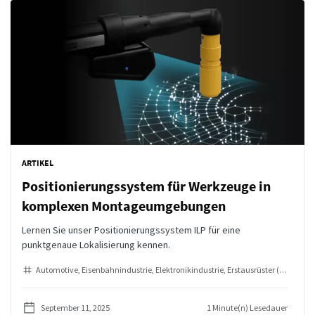
ARTIKEL
Positionierungssystem für Werkzeuge in
komplexen Montageumgebungen
Lernen Sie unser Positionierungssystem ILP für eine
punktgenaue Lokalisierung kennen.
Automotive
Eisenbahnindustrie
Elektronikindustrie
Erstausrüster (OEMs)
In
September 11, 2025
1 Minute(n) Lesedauer