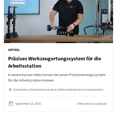
ARTIKEL
Präzises Werkzeugortungssystem für die
Arbeitsstation
In einem kurzen Video lernen Sie unser Positionierungssystem
für die Arbeitsstation kennen
Automotive
Eisenbahnindustrie
Elektronikindustrie
Erstausrüster (OEMs)
In
September 12, 2025
1 Minute(n) Lesedauer