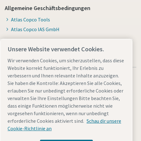
Allgemeine Geschäftsbedingungen
Atlas Copco Tools
Atlas Copco IAS GmbH
Unsere Website verwendet Cookies.
Wir verwenden Cookies, um sicherzustellen, dass diese
Website korrekt funktioniert, Ihr Erlebnis zu
verbessern und Ihnen relevante Inhalte anzuzeigen.
Sie haben die Kontrolle: Akzeptieren Sie alle Cookies,
erlauben Sie nur unbedingt erforderliche Cookies oder
verwalten Sie Ihre Einstellungen Bitte beachten Sie,
Allgemeine rechtliche Hinweise atlascopco.com
dass einige Funktionen möglicherweise nicht wie
Cookies verwalten
Barrierefreiheit
Datenschutzerklärung
vorgesehen funktionieren, wenn nur unbedingt
Impressum
Sitemap
erforderliche Cookies aktiviert sind.
Schau dir unsere
Cookie-Richtlinie an
© 2026 Atlas Copco Tools Central Europe GmbH & Atlas
Copco IAS GmbH & Atlas Copco EPS GmbH