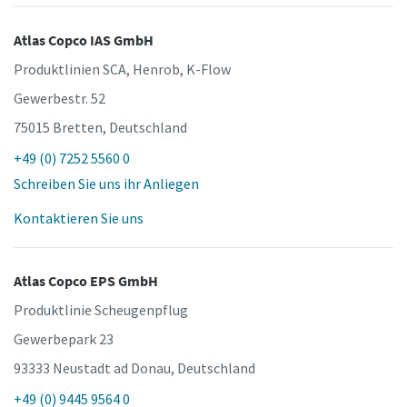
Atlas Copco IAS GmbH
Produktlinien SCA, Henrob, K-Flow
Gewerbestr. 52
75015 Bretten, Deutschland
+49 (0) 7252 5560 0
Schreiben Sie uns ihr Anliegen
Kontaktieren Sie uns
Maßzeichnungen, Informationen zu Ersatzteilen, Produkt
Atlas Copco EPS GmbH
-und Bedienungsanleitungen sowie weitere Information
zu unseren Produkten finden Sie in unserem ServAid.
Produktlinie Scheugenpflug
Gewerbepark 23
Hier geht's zu unserem ServAid
93333 Neustadt ad Donau, Deutschland
+49 (0) 9445 9564 0