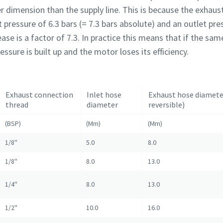
r dimension than the supply line. This is because the exhaus
et pressure of 6.3 bars (= 7.3 bars absolute) and an outlet pr
ase is a factor of 7.3. In practice this means that if the sa
ressure is built up and the motor loses its efficiency.
Exhaust connection
Inlet hose
Exhaust hose diamete
thread
diameter
reversible)
(BSP)
(Mm)
(Mm)
1/8''
5.0
8.0
1/8''
8.0
13.0
1/4''
8.0
13.0
1/2''
10.0
16.0