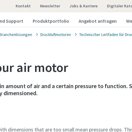
Kontakt
Newsletter
Jobs & Karriere
Digitaler Kat
und Support
Produktportfolio
Angebot anfragen
We
Branchenlösungen
Druckluftmotoren
Technischer Leitfaden für Dru
our air motor
in amount of air and a certain pressure to function.
ly dimensioned.
r with dimensions that are too small mean pressure drops. T