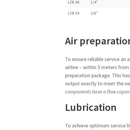
LZB 46
1/4''
LZB 54
3/8''
Air preparatio
To ensure reliable service an ai
airline – within 5 meters from
preparation package. This has
output exactly to meet the ne
components have a flow capacit
Lubrication
To achieve optimum service li