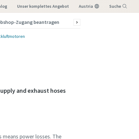
alog
Unser komplettes Angebot
Austria
Suche
bshop-Zugang beantragen
News & Stories
Menü
ckluftmotoren
 Supply and exhaust hoses
his means power losses. The