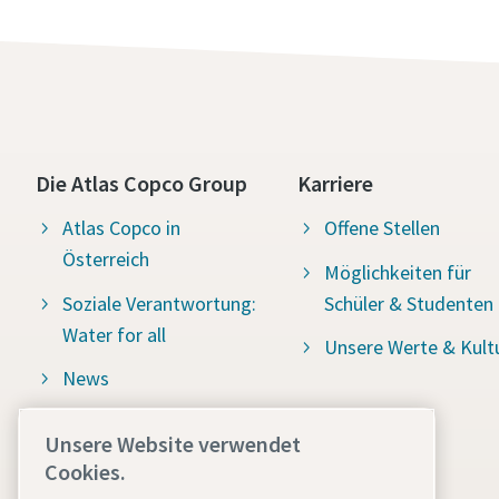
Die Atlas Copco Group
Karriere
Atlas Copco in
Offene Stellen
Österreich
Möglichkeiten für
Soziale Verantwortung:
Schüler & Studenten
Water for all
Unsere Werte & Kult
News
Hinweisgeber -
Unsere Website verwendet
Whistleblowing System
Cookies.
(Atlas Copco Group