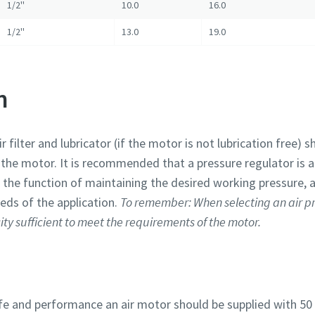
1/2''
10.0
16.0
1/2''
13.0
19.0
n
r filter and lubricator (if the motor is not lubrication free) s
 the motor. It is recommended that a pressure regulator is a
 the function of maintaining the desired working pressure, 
eds of the application.
To remember: When selecting an air p
y sufficient to meet the requirements of the motor.
fe and performance an air motor should be supplied with 50 