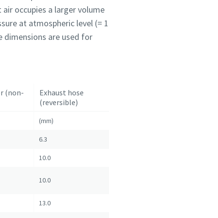
t air occupies a larger volume
essure at atmospheric level (= 1
me dimensions are used for
r (non-
Exhaust hose
(reversible)
(mm)
6.3
10.0
10.0
13.0