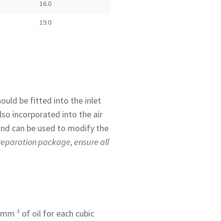
16.0
19.0
hould be fitted into the inlet
lso incorporated into the air
and can be used to modify the
reparation package, ensure all
mm ³ of oil for each cubic