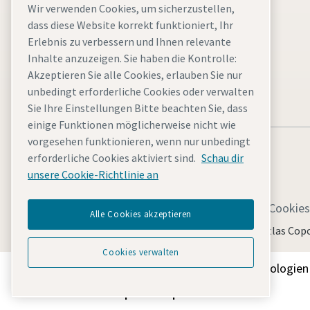
Wir verwenden Cookies, um sicherzustellen,
SpeakUp)
dass diese Website korrekt funktioniert, Ihr
Meldesystem für
Erlebnis zu verbessern und Ihnen relevante
Menschenrechts- und
Inhalte anzuzeigen. Sie haben die Kontrolle:
Akzeptieren Sie alle Cookies, erlauben Sie nur
Umweltverstöße (Atlas
unbedingt erforderliche Cookies oder verwalten
Copco Group Speak Up)
Sie Ihre Einstellungen Bitte beachten Sie, dass
einige Funktionen möglicherweise nicht wie
vorgesehen funktionieren, wenn nur unbedingt
erforderliche Cookies aktiviert sind.
Schau dir
unsere Cookie-Richtlinie an
Allgemeine rechtliche Hinweise atlascopco.com
Cookies
Alle Cookies akzeptieren
© 2026 Atlas Copco Tools Central Europe GmbH & Atlas Co
Cookies verwalten
Entdecken Sie, wie die Atlas Copco Group Technologien 
Teil der Atlas Copco Group