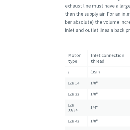
exhaust line must have a large
than the supply air. For an inl
bar absolute) the volume incre
inlet and outlet lines a back p
Motor
Inlet connection
type
thread
/
(BSP)
LZB 14
1/8''
LZB 22
1/8''
LZB
1/4''
33/34
LZB 42
1/8''