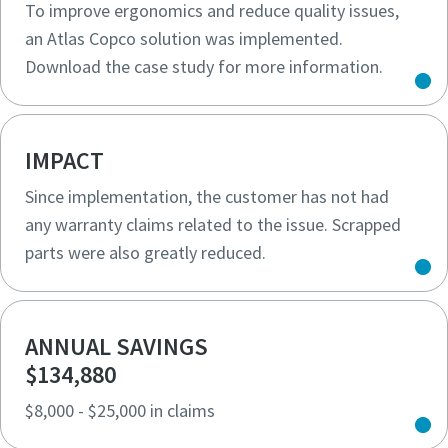
To improve ergonomics and reduce quality issues,
an Atlas Copco solution was implemented.
Download the case study for more information.
IMPACT
Since implementation, the customer has not had
any warranty claims related to the issue. Scrapped
parts were also greatly reduced.
Maßzeichnungen, Informationen zu Ersatzteilen, Produkt
-und Bedienungsanleitungen sowie weitere Information
zu unseren Produkten finden Sie in unserem ServAid.
ANNUAL SAVINGS
$134,880
Hier geht's zu unserem ServAid
$8,000 - $25,000 in claims