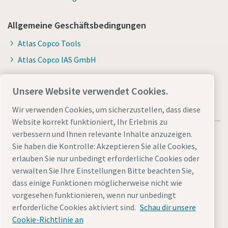
Allgemeine Geschäftsbedingungen
Atlas Copco Tools
Atlas Copco IAS GmbH
Unsere Website verwendet Cookies.
Wir verwenden Cookies, um sicherzustellen, dass diese
Website korrekt funktioniert, Ihr Erlebnis zu
verbessern und Ihnen relevante Inhalte anzuzeigen.
Sie haben die Kontrolle: Akzeptieren Sie alle Cookies,
erlauben Sie nur unbedingt erforderliche Cookies oder
verwalten Sie Ihre Einstellungen Bitte beachten Sie,
Allgemeine rechtliche Hinweise atlascopco.com
dass einige Funktionen möglicherweise nicht wie
Cookies verwalten
Barrierefreiheit
Datenschutzerklärung
vorgesehen funktionieren, wenn nur unbedingt
Impressum
Sitemap
erforderliche Cookies aktiviert sind.
Schau dir unsere
Cookie-Richtlinie an
© 2026 Atlas Copco Tools Central Europe GmbH & Atlas