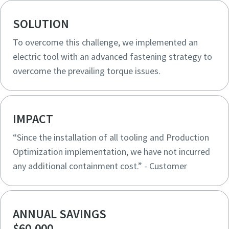
SOLUTION
To overcome this challenge, we implemented an
electric tool with an advanced fastening strategy to
overcome the prevailing torque issues.
IMPACT
“Since the installation of all tooling and Production
Maßzeichnungen, Informationen zu Ersatzteilen, Produkt
Optimization implementation, we have not incurred
-und Bedienungsanleitungen sowie weitere Information
any additional containment cost.” - Customer
zu unseren Produkten finden Sie in unserem ServAid.
Hier geht's zu unserem ServAid
ANNUAL SAVINGS
$60,000