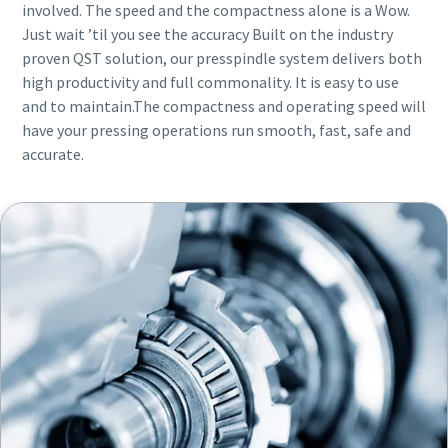
involved. The speed and the compactness alone is a Wow.
Just wait ’til you see the accuracy Built on the industry
proven QST solution, our presspindle system delivers both
high productivity and full commonality. It is easy to use
and to maintain.The compactness and operating speed will
have your pressing operations run smooth, fast, safe and
accurate.
Maßzeichnungen, Informationen zu Ersatzteilen, Produkt
-und Bedienungsanleitungen sowie weitere Information
zu unseren Produkten finden Sie in unserem ServAid.
Hier geht's zu unserem ServAid