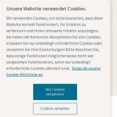
Unsere Website verwendet Cookies.
Wir verwenden Cookies, um sicherzustellen, dass diese
Website korrekt funktioniert, Ihr Erlebnis zu
verbessern und Ihnen relevante Inhalte anzuzeigen.
Sie haben die Kontrolle: Akzeptieren Sie alle Cookies,
erlauben Sie nur unbedingt erforderliche Cookies oder
verwalten Sie Ihre Einstellungen Bitte beachten Sie,
Allgemeine rechtliche Hinweise atlascopco.com
dass einige Funktionen möglicherweise nicht wie
Cookies verwalten
Barrierefreiheit
Datenschutzerklärung
vorgesehen funktionieren, wenn nur unbedingt
Impressum
Sitemap
erforderliche Cookies aktiviert sind.
Schau dir unsere
Cookie-Richtlinie an
© 2026 Atlas Copco Tools Central Europe GmbH & Atlas
Copco IAS GmbH & Atlas Copco EPS GmbH
Alle Cookies
akzeptieren
Entdecken Sie, wie die Atlas Copco Group
Technologien ermöglicht, die die Zukunft verändern.
Cookies verwalten
Besuchen Sie die Website der Atlas Copco Group