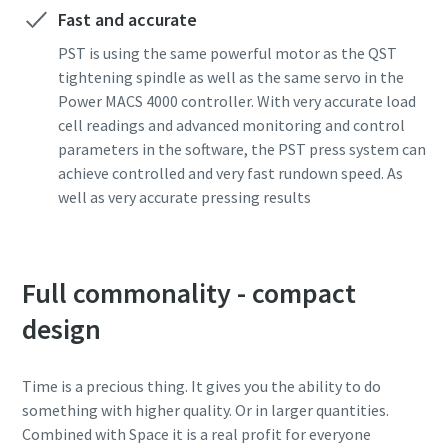
Fast and accurate
PST is using the same powerful motor as the QST
Zeit für eine Kalibrierung oder
tightening spindle as well as the same servo in the
Werkzeugprüfung?
Power MACS 4000 controller. With very accurate load
cell readings and advanced monitoring and control
Sichern Sie Ihre Qualität und reduzieren Sie Fehler durch
parameters in the software, the PST press system can
Werkzeugkalibrierung und akkreditierte
achieve controlled and very fast rundown speed. As
Qualitätssicherungskalibrierung.​
well as very accurate pressing results
Lieferzeiten auf einen Blick, Preise und
Momentum Talks
Lassen Sie Ihre jetzt Ihre Werkzeuge testen und
Produktverfügbarkeiten einsehen oder schnell eine
Sehen Sie sich alle unsere Branchen an
Ihre Messmittel richtig kalibrieren!
Entdecken Sie inspirierende und ansprechende Gespräche
Bestellung selbst aufgeben – und das rund um die Uhr, 365
Full commonality - compact
bei Atlas Copco
Tage im Jahr?
design
Alle anzeigen
Ansehen
Zugang zu Webshop anfragen
Time is a precious thing. It gives you the ability to do
something with higher quality. Or in larger quantities.
Combined with Space it is a real profit for everyone