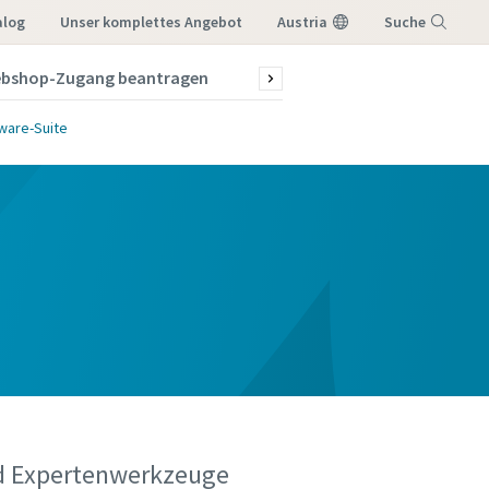
alog
Unser komplettes Angebot
Austria
Suche
bshop-Zugang beantragen
News & Stories
Menü
ware-Suite
nd Expertenwerkzeuge