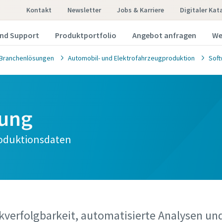
Kontakt
Newsletter
Jobs & Karriere
Digitaler Kat
und Support
Produktportfolio
Angebot anfragen
We
Branchenlösungen
Automobil- und Elektrofahrzeugproduktion
Soft
rung
roduktionsdaten
ckverfolgbarkeit, automatisierte Analysen u