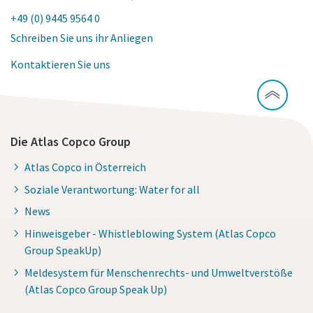
+49 (0) 9445 9564 0
Schreiben Sie uns ihr Anliegen
Kontaktieren Sie uns
Die Atlas Copco Group
Atlas Copco in Österreich
Soziale Verantwortung: Water for all
Maßzeichnungen, Informationen zu Ersatzteilen, Produkt
News
-und Bedienungsanleitungen sowie weitere Information
Hinweisgeber - Whistleblowing System (Atlas Copco
zu unseren Produkten finden Sie in unserem ServAid.
Group SpeakUp)
Hier geht's zu unserem ServAid
Meldesystem für Menschenrechts- und Umweltverstöße
(Atlas Copco Group Speak Up)