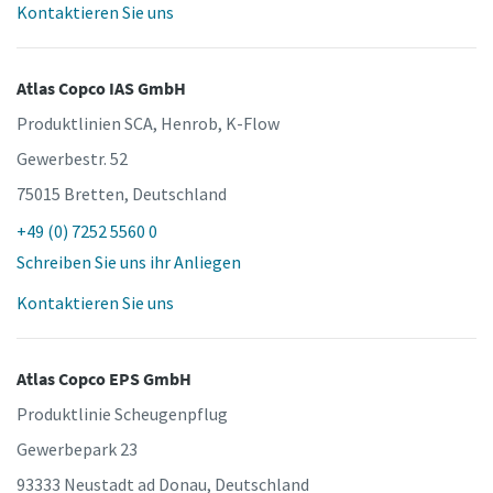
Kontaktieren Sie uns
Zeit für eine Kalibrierung oder
Atlas Copco IAS GmbH
Werkzeugprüfung?
Produktlinien SCA, Henrob, K-Flow
Sichern Sie Ihre Qualität und reduzieren Sie Fehler durch
Gewerbestr. 52
Werkzeugkalibrierung und akkreditierte
75015 Bretten, Deutschland
Qualitätssicherungskalibrierung.​
+49 (0) 7252 5560 0
Lieferzeiten auf einen Blick, Preise und
Momentum Talks
Lassen Sie Ihre jetzt Ihre Werkzeuge testen und
Schreiben Sie uns ihr Anliegen
Produktverfügbarkeiten einsehen oder schnell eine
Sehen Sie sich alle unsere Branchen an
Ihre Messmittel richtig kalibrieren!
Entdecken Sie inspirierende und ansprechende Gespräche
Bestellung selbst aufgeben – und das rund um die Uhr, 365
Kontaktieren Sie uns
bei Atlas Copco
Tage im Jahr?
Alle anzeigen
Ansehen
Atlas Copco EPS GmbH
Zugang zu Webshop anfragen
Produktlinie Scheugenpflug
Gewerbepark 23
93333 Neustadt ad Donau, Deutschland