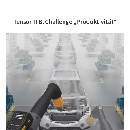
Zeit für eine Kalibrierung oder
Tensor ITB: Challenge „Produktivität“
Werkzeugprüfung?
Sichern Sie Ihre Qualität und reduzieren Sie Fehler durch
Werkzeugkalibrierung und akkreditierte
Qualitätssicherungskalibrierung.​
Lieferzeiten auf einen Blick, Preise und
Momentum Talks
Lassen Sie Ihre jetzt Ihre Werkzeuge testen und
Produktverfügbarkeiten einsehen oder schnell eine
Sehen Sie sich alle unsere Branchen an
Ihre Messmittel richtig kalibrieren!
Entdecken Sie inspirierende und ansprechende Gespräche
Bestellung selbst aufgeben – und das rund um die Uhr, 365
bei Atlas Copco
Tage im Jahr?
Alle anzeigen
Ansehen
Zugang zu Webshop anfragen