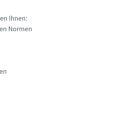
ten Ihnen:
nden Normen
ten