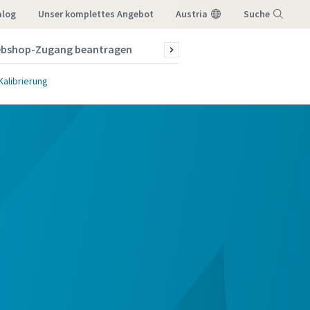
alog
Unser komplettes Angebot
Austria
Suche
bshop-Zugang beantragen
News & Stories
Menü
Kalibrierung