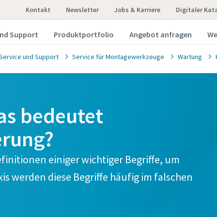
Kontakt
Newsletter
Jobs & Karriere
Digitaler Kat
und Support
Produktportfolio
Angebot anfragen
We
Service und Support
Service für Montagewerkzeuge
Wartung
Was bedeutet
erung?
finitionen einiger wichtiger Begriffe, um
is werden diese Begriffe häufig im falschen