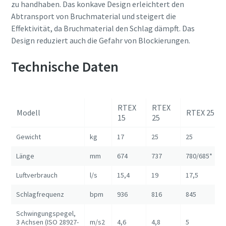
zu handhaben. Das konkave Design erleichtert den
Abtransport von Bruchmaterial und steigert die
Effektivität, da Bruchmaterial den Schlag dämpft. Das
Design reduziert auch die Gefahr von Blockierungen.
Technische Daten
RTEX
RTEX
Modell
RTEX 25
15
25
Gewicht
kg
17
25
25
Länge
mm
674
737
780/685*
Luftverbrauch
l/s
15,4
19
17,5
Schlagfrequenz
bpm
936
816
845
Schwingungspegel,
3 Achsen (ISO 28927-
m/s2
4,6
4,8
5