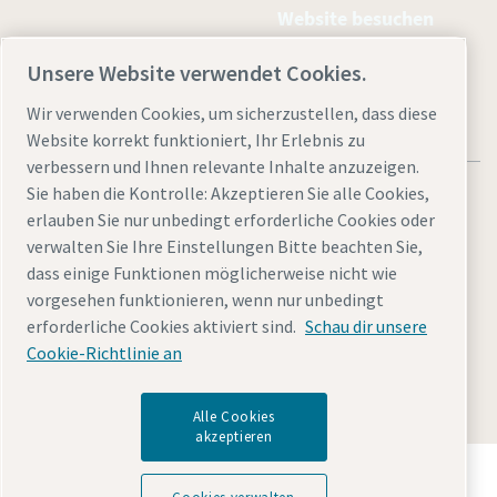
Website besuchen
Unsere Website verwendet Cookies.
Wir verwenden Cookies, um sicherzustellen, dass diese
Website korrekt funktioniert, Ihr Erlebnis zu
verbessern und Ihnen relevante Inhalte anzuzeigen.
Sie haben die Kontrolle: Akzeptieren Sie alle Cookies,
erlauben Sie nur unbedingt erforderliche Cookies oder
verwalten Sie Ihre Einstellungen Bitte beachten Sie,
dass einige Funktionen möglicherweise nicht wie
Rechtliche Hinweise und Datenschutzerklärung
vorgesehen funktionieren, wenn nur unbedingt
Cookies verwalten
Barrierefreiheit
Impressum und Cookies
erforderliche Cookies aktiviert sind.
Schau dir unsere
Datenschutzerklärung
Sitemap
Cookie-Richtlinie an
© 2026 Atlas Copco Power Technique GmbH
Alle Cookies
akzeptieren
Entdecken Sie, wie die Atlas Copco Group
Technologien ermöglicht, die die Zukunft verändern.