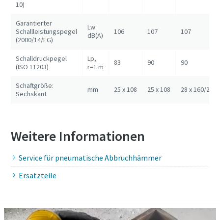
10)
Garantierter
Lw
Schallleistungspegel
106
107
107
dB(A)
(2000/14/EG)
Schalldruckpegel
Lp,
83
90
90
(ISO 11203)
r=1 m
Schaftgröße:
mm
25 x 108
25 x 108
28 x 160/28 
Sechskant
Weitere Informationen
Service für pneumatische Abbruchhämmer
Ersatzteile