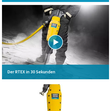
RTEX zahlt sich aus
Der RTEX in 30 Sekunden
Ein vergleichbarer TEX verwendet 34 Liter Luft pro
Sekunde. Ein TEX 220 braucht 29 Liter. Der RTEX benötigt
nur 18 Liter pro Sekunde! Das spart Ihnen Geld für
Kraftstoff, denn Sie können einen kleineren Kompressor
verwenden oder mehrere Abbruchhämmer mit der
vorhandenen Ausrüstung betreiben.