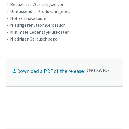
Reduzierte Wartungszeiten
Umfassendes Produktangebot
Hohes Endvakuum
Niedrigerer Stromverbrauch
Minimale Lebenszykluskosten
Niedriger Geräuschpegel
Download a PDF of the release
169.1 KB, PDF
Klicken Sie hier, um mehr über die DZS VSD⁺-
Pumpen zu erfahren