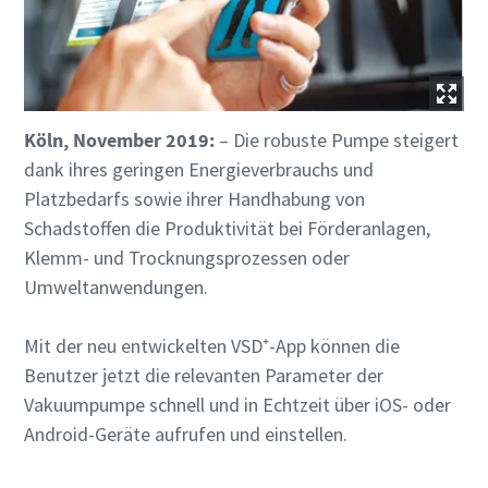
Land
Land
Land
Straße
Straße
Straße
Köln, November 2019:
– Die robuste Pumpe steigert
dank ihres geringen Energieverbrauchs und
Stadt
Stadt
Stadt
Platzbedarfs sowie ihrer Handhabung von
Schadstoffen die Produktivität bei Förderanlagen,
Klemm- und Trocknungsprozessen oder
Postleitzahl
Postleitzahl
Postleitzahl
Umweltanwendungen.
Anfordern
Anfordern
Anfordern
Mit der neu entwickelten VSD⁺-App können die
Benutzer jetzt die relevanten Parameter der
Beliebige Frage oder Anforderung
Beliebige Frage oder Anforderung
Beliebige Frage oder Anforderung
Vakuumpumpe schnell und in Echtzeit über iOS- oder
Android-Geräte aufrufen und einstellen.