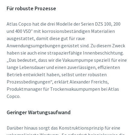
Für robuste Prozesse
Atlas Copco hat die drei Modelle der Serien DZS 100, 200
und 400 VSD⁺ mit korrosionsbeständigen Materialien
Wenn Sie diese Anfrage
Wenn Sie diese Anfrage
Wenn Sie diese Anfrage
ausgestattet, damit diese gut für raue
abschicken, kann Atlas Copco
abschicken, kann Atlas Copco
abschicken, kann Atlas Copco
Anwendungsumgebungen gerüstet sind. Zu diesem Zweck
mithilfe der gesammelten Daten
mithilfe der gesammelten Daten
mithilfe der gesammelten Daten
haben sie auch eine strapazierfähige Innenbeschichtung.
mit Ihnen Kontakt aufnehmen.
mit Ihnen Kontakt aufnehmen.
mit Ihnen Kontakt aufnehmen.
„Das bedeutet, dass wir die Vakuumpumpe speziell für eine
Weitere Informationen finden Sie
Weitere Informationen finden Sie
Weitere Informationen finden Sie
lange Lebensdauer und einen zuverlässigen, effizienten
in unseren
in unseren
in unseren
Betrieb entwickelt haben, selbst unter robusten
Datenschutzbestimmungen.
Datenschutzbestimmungen.
Datenschutzbestimmungen.
Prozessbedingungen“, erklärt Alexander Frerichs,
Produktmanager für Trockenvakuumpumpen bei Atlas
Ich habe die
Ich habe die
Ich habe die
Copco.
Datenschutzrichtlinie
Datenschutzrichtlinie
Datenschutzrichtlinie
gelesen und akzeptiert.
gelesen und akzeptiert.
gelesen und akzeptiert.
Geringer Wartungsaufwand
Ich bin damit einverstanden,
Ich bin damit einverstanden,
Ich bin damit einverstanden,
Benachrichtigungen über
Benachrichtigungen über
Benachrichtigungen über
Darüber hinaus sorgt das Konstruktionsprinzip für eine
neue Produkte,
neue Produkte,
neue Produkte,
unkomplizierte Wartung: „So erfordert beispielsweise die