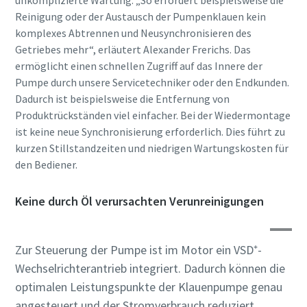
Veranstaltungen und
Veranstaltungen und
Veranstaltungen und
Reinigung oder der Austausch der Pumpenklauen kein
Sonderaktionen von Atlas
Sonderaktionen von Atlas
Sonderaktionen von Atlas
Copco Vacuum zu erhalten.
Copco Vacuum zu erhalten.
Copco Vacuum zu erhalten.
komplexes Abtrennen und Neusynchronisieren des
Getriebes mehr“, erläutert Alexander Frerichs. Das
ermöglicht einen schnellen Zugriff auf das Innere der
Pumpe durch unsere Servicetechniker oder den Endkunden.
Senden
Senden
Senden
Dadurch ist beispielsweise die Entfernung von
Produktrückständen viel einfacher. Bei der Wiedermontage
Anti-Roboter-Verifizierung
Anti-Roboter-Verifizierung
Anti-Roboter-Verifizierung
ist keine neue Synchronisierung erforderlich. Dies führt zu
Hier klicken
Hier klicken
Hier klicken
kurzen Stillstandzeiten und niedrigen Wartungskosten für
Friendly
Friendly
Friendly
Captcha ⇗
Captcha ⇗
Captcha ⇗
den Bediener.
Keine durch Öl verursachten Verunreinigungen
Zur Steuerung der Pumpe ist im Motor ein VSD⁺-
Wechselrichterantrieb integriert. Dadurch können die
optimalen Leistungspunkte der Klauenpumpe genau
angesteuert und der Stromverbrauch reduziert