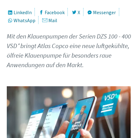
LinkedIn
Facebook
X
Messenger
Vorname
Vorname
Vorname
WhatsApp
Mail
Mit den Klauenpumpen der Serien DZS 100 - 400
Nachname
Nachname
Nachname
VSD⁺ bringt Atlas Copco eine neue luftgekühlte,
ölfreie Klauenpumpe für besonders raue
E-Mail
E-Mail
E-Mail
Anwendungen auf den Markt.
Telefon
Telefon
Telefon
Weitere Informationen
Weitere Informationen
Weitere Informationen
Firma
Firma
Firma