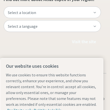
Visit the site
Our website uses cookies
We use cookies to ensure this website functions
correctly, enhance your experience, and show you
relevant content. You’re in control: accept all cookies,
allow only essential ones, or manage your
Legal & Privacy Notices
Manage cookies
Accessibility
Sitemap
preferences. Please note that some features may not
work as intended if only essential cookies are enabled.
© 2026 Atlas Copco AB