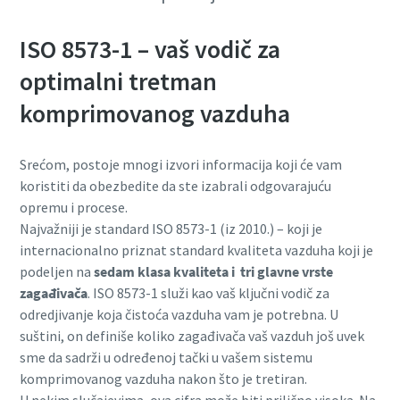
production
ISO 8573-1 – vaš vodič za
Carbon reduction for green production - all you need to
optimalni tretman
know
komprimovanog vazduha
Find out
Srećom, postoje mnogi izvori informacija koji će vam
koristiti da obezbedite da ste izabrali odgovarajuću
opremu i procese.
Najvažniji je standard ISO 8573-1 (iz 2010.) – koji je
internacionalno priznat standard kvaliteta vazduha koji je
podeljen na
sedam klasa kvaliteta i tri glavne vrste
zagađivača
. ISO 8573-1 služi kao vaš ključni vodič za
odredjivanje koja čistoća vazduha vam je potrebna. U
suštini, on definiše koliko zagađivača vaš vazduh još uvek
sme da sadrži u određenoj tački u vašem sistemu
komprimovanog vazduha nakon što je tretiran.