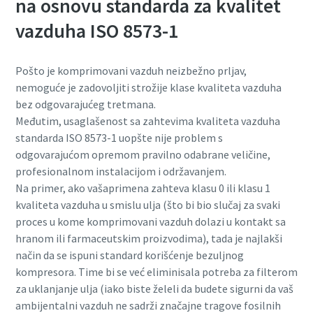
na osnovu standarda za kvalitet
vazduha ISO 8573-1
Pošto je komprimovani vazduh neizbežno prljav,
nemoguće je zadovoljiti strožije klase kvaliteta vazduha
bez odgovarajućeg tretmana.
Međutim, usaglašenost sa zahtevima kvaliteta vazduha
standarda ISO 8573-1 uopšte nije problem s
odgovarajućom opremom pravilno odabrane veličine,
profesionalnom instalacijom i održavanjem.
Na primer, ako vašaprimena zahteva klasu 0 ili klasu 1
kvaliteta vazduha u smislu ulja (što bi bio slučaj za svaki
proces u kome komprimovani vazduh dolazi u kontakt sa
hranom ili farmaceutskim proizvodima), tada je najlakši
način da se ispuni standard korišćenje bezuljnog
kompresora. Time bi se već eliminisala potreba za filterom
za uklanjanje ulja (iako biste želeli da budete sigurni da vaš
ambijentalni vazduh ne sadrži značajne tragove fosilnih