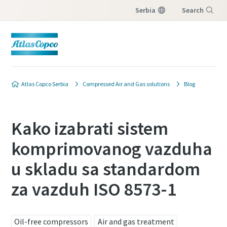
Serbia
Search
Meni
Atlas Copco Serbia
Compressed Air and Gas solutions
Blog
Kako izabrati sistem
komprimovanog vazduha
u skladu sa standardom
za vazduh ISO 8573-1
Oil-free compressors
Air and gas treatment