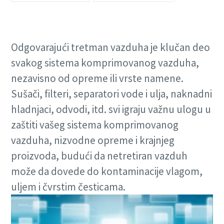
Odgovarajući tretman vazduha je klučan deo
svakog sistema komprimovanog vazduha,
nezavisno od opreme ili vrste namene.
Sušači, filteri, separatori vode i ulja, naknadni
hladnjaci, odvodi, itd. svi igraju važnu ulogu u
zaštiti vašeg sistema komprimovanog
vazduha, nizvodne opreme i krajnjeg
proizvoda, budući da netretiran vazduh
može da dovede do kontaminacije vlagom,
uljem i čvrstim česticama.