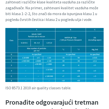
zahtevati različite klase kvaliteta vazduha za različite
zagađivače. Na primer, zahtevani kvalitet vazduha može
biti klasa 1-2-2, što znači da mora da ispunjava klasu 1 u
pogledu čvrstih čestica i klasu 2 u pogledu ulja i vode.
ISO 8573.1 2010 air quality classes table.
Pronađite odgovarajući tretman