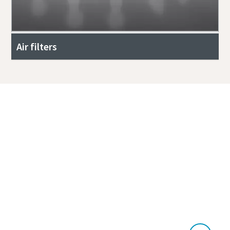
Air filters
Ako vam je potrebna dodatna pomoć da biste
odlučili koja vam je klasa kvaliteta potrebna
za vašu primenu ili vrsta opreme koja će vam
omogućiti da postignete optimalne rezultate
tretmanom vazduha, kontaktirajte naše
stručnjake kliknuvši ovde .
Saznajte sve o kvalitetu komprimovanog
vazduha