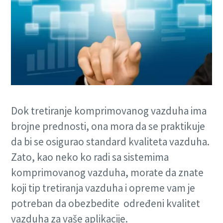
Dok tretiranje komprimovanog vazduha ima
brojne prednosti, ona mora da se praktikuje
da bi se osigurao standard kvaliteta vazduha.
Zato, kao neko ko radi sa sistemima
komprimovanog vazduha, morate da znate
koji tip tretiranja vazduha i opreme vam je
potreban da obezbedite određeni kvalitet
vazduha za vaše aplikacije.
10 steps to a green and more efficient