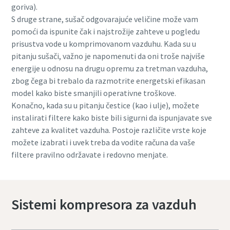
goriva).
S druge strane, sušač odgovarajuće veličine može vam
pomoći da ispunite čak i najstrožije zahteve u pogledu
prisustva vode u komprimovanom vazduhu. Kada su u
pitanju sušači, važno je napomenuti da oni troše najviše
energije u odnosu na drugu opremu za tretman vazduha,
zbog čega bi trebalo da razmotrite energetski efikasan
model kako biste smanjili operativne troškove.
Konačno, kada su u pitanju čestice (kao i ulje), možete
instalirati filtere kako biste bili sigurni da ispunjavate sve
zahteve za kvalitet vazduha. Postoje različite vrste koje
možete izabrati i uvek treba da vodite računa da vaše
filtere pravilno održavate i redovno menjate.
Sistemi kompresora za vazduh