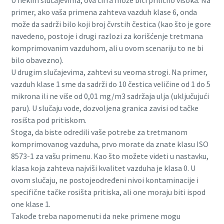
U nekim slučajevima, ova cifra može biti prilično visoka. Na
primer, ako vaša primena zahteva vazduh klase 6, onda
može da sadrži bilo koji broj čvrstih čestica (kao što je gore
navedeno, postoje i drugi razlozi za korišćenje tretmana
komprimovanim vazduhom, ali u ovom scenariju to ne bi
bilo obavezno).
U drugim slučajevima, zahtevi su veoma strogi. Na primer,
vazduh klase 1 sme da sadrži do 10 čestica veličine od 1 do 5
mikrona ili ne više od 0,01 mg/m3 sadržaja ulja (uključujući
paru). U slučaju vode, dozvoljena granica zavisi od tačke
rosišta pod pritiskom.
Stoga, da biste odredili vaše potrebe za tretmanom
komprimovanog vazduha, prvo morate da znate klasu ISO
Everything you need to know about your
8573-1 za vašu primenu. Kao što možete videti u nastavku,
pneumatic conveying process
klasa koja zahteva najviši kvalitet vazduha je klasa 0. U
ovom slučaju, ne postojeodređeni nivoi kontaminacije i
Discover how you can create a more efficient pneumatic
specifične tačke rosišta pritiska, ali one moraju biti ispod
conveying process.
one klase 1.
Takođe treba napomenuti da neke primene mogu
Find out