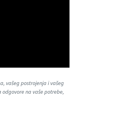
, vašeg postrojenja i vašeg
a odgovore na vaše potrebe,
hnologija koja automatski prilagođava brzinu motora
ovca. Saznajte u ovoj e-knjigi kako VSD može da
dnog od naših stručnjaka, koji će vam rado pomoći!