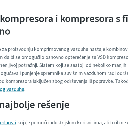
kompresora i kompresora s 
dno
je za proizvodnju komprimovanog vazduha nastaje kombinova
 da bi se omogućilo osnovno opterećenje za VSD kompresor 
nljivoj potražnji. Sistem koji se sastoji od nekoliko manj
gućava i punjenje spremnika suvišnim vazduhom radi održa
 od kompresora isključen zbog održavanja ili popravke. Takođ
nog vazduha
.
najbolje rešenje
ednosti
koj će pomoći industrijskim korisnicima, ali to ih ne