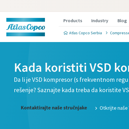
Products
Industry
Blog
Atlas Copco Serbia
Compressed
Kada koristiti VSD k
Da li je VSD kompresor (s frekventnom reg
rešenje? Saznajte kada treba da koristite 
Kontaktirajte naše stručnjake
Otkrijte naš