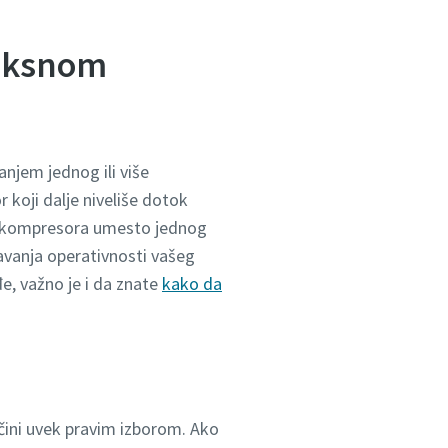
fiksnom
njem jednog ili više
koji dalje niveliše dotok
ih kompresora umesto jednog
vanja operativnosti vašeg
e, važno je i da znate
kako da
 čini uvek pravim izborom. Ako