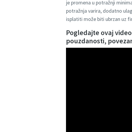
je promena u potražnji minimal
potražnja varira, dodatno ula
isplatiti može biti ubrzan uz 
Pogledajte ovaj video 
pouzdanosti, poveza