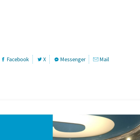
Kontaktirajte naše stručnjake za VSD tehnologiju
Facebook
X
Messenger
Mail