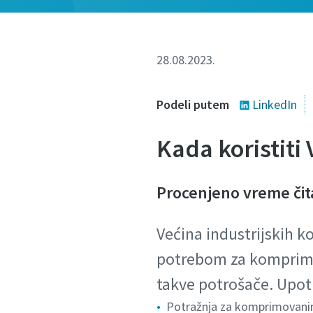
28.08.2023.
Podeli putem
LinkedIn
Kada koristit
Procenjeno vreme čit
Većina industrijskih 
potrebom za komprimo
takve potrošače. Upo
Potražnja za komprimovani