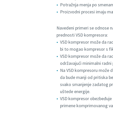
Potražnja menja po smenama
Proizvodni procesi imaju man
Navedeni primeri se odnose na
prednosti VSD kompresora:
VSD kompresor može da rad
bi to mogao kompresor s f
VSD kompresor može da radi
održavajući minimalni radni
Na VSD kompresoru može da 
da bude manji od pritiska b
svako smanjenje zadatog pr
uštede energije.
VSD kompresor obezbeđuje ko
primene komprimovanog vaz