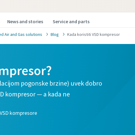
News and stories
Service and parts
 Air and Gas solutions
Blog
Kada koristiti VSD kompresor
ompresor?
ulacijom pogonske brzine) uvek dobro
VSD kompresor — a kada ne
e VSD kompresore