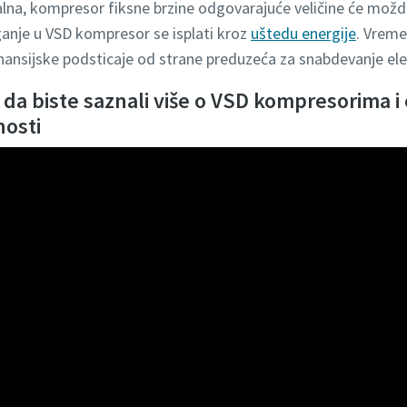
na, kompresor fiksne brzine odgovarajuće veličine će možda b
ganje u VSD kompresor se isplati kroz
uštedu energije
. Vreme
finansijske podsticaje od strane preduzeća za snabdevanje e
da biste saznali više o VSD kompresorima i e
nosti