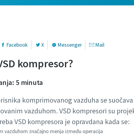
Facebook
X
Messenger
Mail
i VSD kompresor?
anja: 5 minuta
korisnika komprimovanog vazduha se suočava
vanim vazduhom. VSD kompresori su projek
treba VSD kompresora je opravdana kada se:
m vazduhom značajno menja između operacija