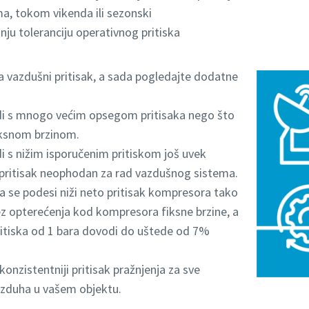
, tokom vikenda ili sezonski
ju toleranciju operativnog pritiska
 vazdušni pritisak, a sada pogledajte dodatne
i s mnogo većim opsegom pritisaka nego što
iksnom brzinom.
 s nižim isporučenim pritiskom još uvek
 pritisak neophodan za rad vazdušnog sistema.
se podesi niži neto pritisak kompresora tako
ez opterećenja kod kompresora fiksne brzine, a
itiska od 1 bara dovodi do uštede od 7%
nzistentniji pritisak pražnjenja za sve
duha u vašem objektu.