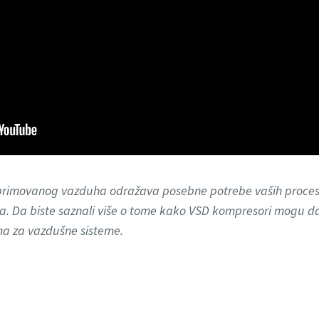
primovanog vazduha odražava posebne potrebe vaših procesa
a. Da biste saznali više o tome kako VSD kompresori mogu d
ma za vazdušne sisteme.
om brzine. Iza ovih slova skrivena je (inverterska) te
realnom vremenu. Ovo često štedi mnogo energije i n
 o idealnom rešenju za vaše poslovanje? Kontaktirajte je