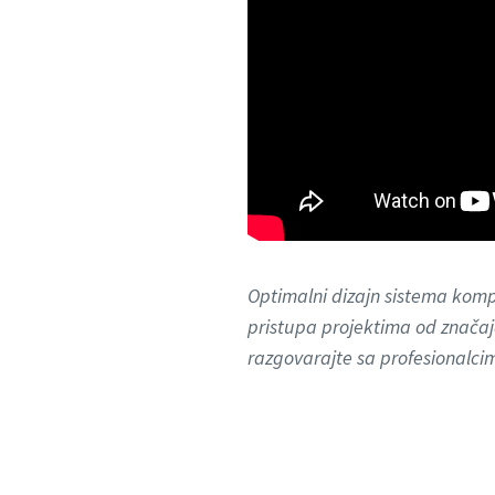
Optimalni dizajn sistema kom
pristupa projektima od značaj
razgovarajte sa profesionalci
VSD je skraćenica za pogon sa frekventnom regulacij
kompresora potrebama za komprimovanim vazduhom u 
funkcioniše za vas. Da li biste želeli da razgovarate