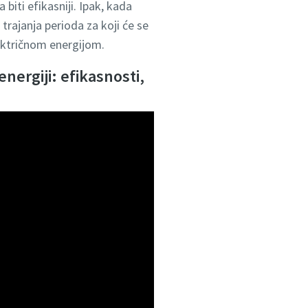
iti efikasniji. Ipak, kada
 trajanja perioda za koji će se
lektričnom energijom.
nergiji: efikasnosti,