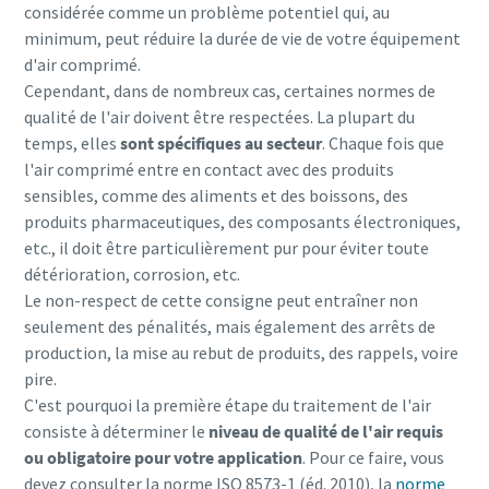
considérée comme un problème potentiel qui, au
minimum, peut réduire la durée de vie de votre équipement
d'air comprimé.
Cependant, dans de nombreux cas, certaines normes de
qualité de l'air doivent être respectées. La plupart du
temps, elles
sont spécifiques au secteur
. Chaque fois que
l'air comprimé entre en contact avec des produits
Le compresseur GA FLX
sensibles, comme des aliments et des boissons, des
produits pharmaceutiques, des composants électroniques,
Le GA FLX, le premier compresseur à deux vitesses, est la
etc., il doit être particulièrement pur pour éviter toute
solution parfaite si vous recherchez des économies
détérioration, corrosion, etc.
d'énergie pour les compresseurs, mais que vous n'êtes pas
Le non-respect de cette consigne peut entraîner non
encore prêt pour un entraînement à vitesse variable
seulement des pénalités, mais également des arrêts de
production, la mise au rebut de produits, des rappels, voire
Découvrez le GA FLX
pire.
C'est pourquoi la première étape du traitement de l'air
consiste à déterminer le
niveau de qualité de l'air requis
ou obligatoire pour votre application
. Pour ce faire, vous
devez consulter la norme ISO 8573-1 (éd. 2010), la
norme