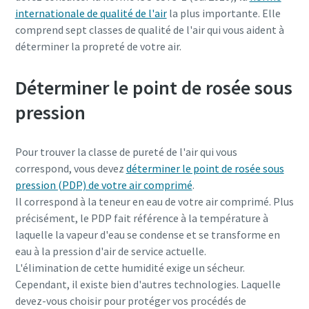
internationale de qualité de l'air
la plus importante. Elle
comprend sept classes de qualité de l'air qui vous aident à
déterminer la propreté de votre air.
Déterminer le point de rosée sous
pression
Pour trouver la classe de pureté de l'air qui vous
correspond, vous devez
déterminer le point de rosée sous
pression (PDP) de votre air comprimé
.
Il correspond à la teneur en eau de votre air comprimé. Plus
Tout ce que vous devez savoir sur votre
précisément, le PDP fait référence à la température à
processus de transport pneumatique
laquelle la vapeur d'eau se condense et se transforme en
eau à la pression d'air de service actuelle.
Découvrez comment créer un processus de transport
L'élimination de cette humidité exige un sécheur.
pneumatique plus efficace.
Cependant, il existe bien d'autres technologies. Laquelle
devez-vous choisir pour protéger vos procédés de
En savoir plus