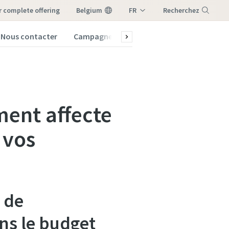
ur complete offering
Belgium
FR
Recherchez
NL
Nous contacter
Campagnes
Maintenance et pièces
Menu
ment affecte
 vos
 de
ans le budget