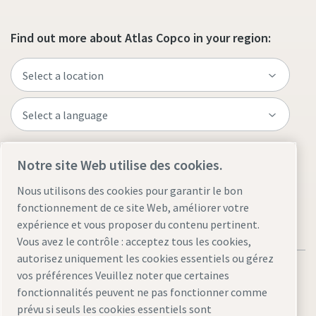
Find out more about Atlas Copco in your region:
Le compresseur GA FLX
Le GA FLX, le premier compresseur à deux vitesses, est la
Visit the site
Notre site Web utilise des cookies.
solution parfaite si vous recherchez des économies
d'énergie pour les compresseurs, mais que vous n'êtes pas
Nous utilisons des cookies pour garantir le bon
encore prêt pour un entraînement à vitesse variable
fonctionnement de ce site Web, améliorer votre
expérience et vous proposer du contenu pertinent.
Vous avez le contrôle : acceptez tous les cookies,
Découvrez le GA FLX
autorisez uniquement les cookies essentiels ou gérez
vos préférences Veuillez noter que certaines
fonctionnalités peuvent ne pas fonctionner comme
prévu si seuls les cookies essentiels sont