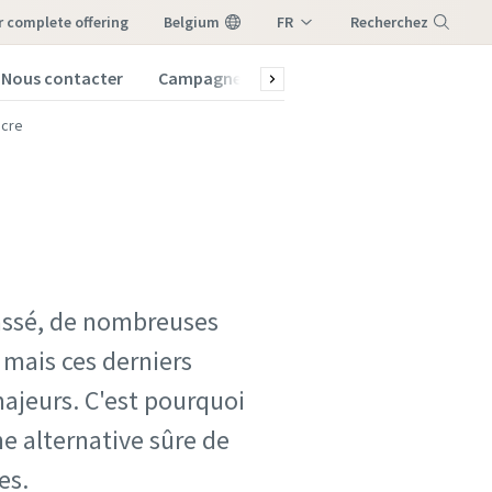
ur complete offering
Belgium
FR
Recherchez
NL
Nous contacter
Campagnes
Maintenance et pièces
Menu
cre
passé, de nombreuses
 mais ces derniers
ajeurs. C'est pourquoi
 alternative sûre de
ges.