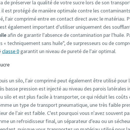
ra de préserver la qualité de votre sucre lors de son transpo
, il est protégé de manière optimale contre les contaminants
é, l'air comprimé entre en contact direct avec le matériau. P
l est également important d'utiliser uniquement des souffla
ile
afin de garantir l'absence de contamination par l'huile.
s « techniquement sans huile", de surpresseurs ou de compres
é
classe 0
garantit un niveau de pureté de l'air optimal.
sucre
uis un silo, l'air comprimé peut également être utilisé pour 
 très basse pression est injecté au niveau des parois latérales in
u silo et est plus facile à transporter, ce qui réduit les coût
comme un type de transport pneumatique, une très faible pres
aleur de l'air est faible. C'est pourquoi vous n'avez souvent p
me un refroidisseur final, un séparateur d'eau ou un sécheur
endant, puisque vous transportez un matériau utilisé pour la