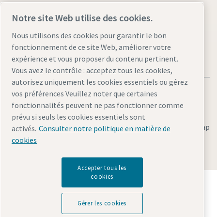
Visit the site
Notre site Web utilise des cookies.
Nous utilisons des cookies pour garantir le bon
fonctionnement de ce site Web, améliorer votre
expérience et vous proposer du contenu pertinent.
Vous avez le contrôle : acceptez tous les cookies,
autorisez uniquement les cookies essentiels ou gérez
vos préférences Veuillez noter que certaines
fonctionnalités peuvent ne pas fonctionner comme
prévu si seuls les cookies essentiels sont
Legal & Privacy Notices
Gérer les cookies
Accessibility
Sitemap
activés.
Consulter notre politique en matière de
cookies
© 2026 Atlas Copco AB
Accepter tous les
cookies
Découvrez comment le groupe Atlas Copco met en
œuvre une technologie qui transforme l'avenir.
Visitez le site Web Atlas Copco Group
Gérer les cookies