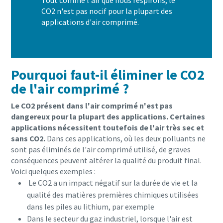
Tout comme l'air que nous respirons, le
CO2 n'est pas nocif pour la plupart des
applications d'air comprimé.
Pourquoi faut-il éliminer le CO2
de l'air comprimé ?
Le CO2 présent dans l'air comprimé n'est pas
dangereux pour la plupart des applications. Certaines
applications nécessitent toutefois de l'air très sec et
sans CO2.
Dans ces applications, où les deux polluants ne
sont pas éliminés de l'air comprimé utilisé, de graves
Tout ce que vous devez savoir sur votre
conséquences peuvent altérer la qualité du produit final.
processus de transport pneumatique
Voici quelques exemples :
Le CO2 a un impact négatif sur la durée de vie et la
Découvrez comment créer un processus de transport
qualité des matières premières chimiques utilisées
pneumatique plus efficace.
dans les piles au lithium, par exemple
Dans le secteur du gaz industriel, lorsque l'air est
En savoir plus