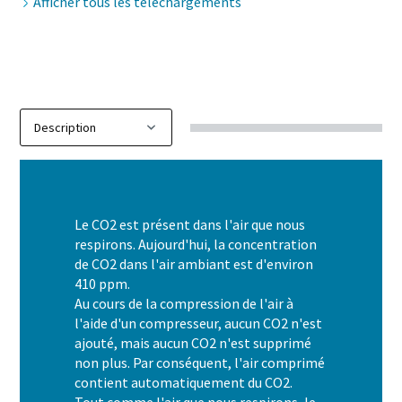
Afficher tous les téléchargements
Le compresseur GA FLX
Le GA FLX, le premier compresseur à deux vitesses, est la
solution parfaite si vous recherchez des économies
Le CO2 est présent dans l'air que nous
d'énergie pour les compresseurs, mais que vous n'êtes pas
respirons. Aujourd'hui, la concentration
encore prêt pour un entraînement à vitesse variable
de CO2 dans l'air ambiant est d'environ
410 ppm.
Au cours de la compression de l'air à
Découvrez le GA FLX
l'aide d'un compresseur, aucun CO2 n'est
ajouté, mais aucun CO2 n'est supprimé
non plus. Par conséquent, l'air comprimé
contient automatiquement du CO2.