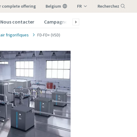
ur complete offering
Belgium
FR
Recherchez
NL
Nous contacter
Campagnes
Maintenance et pièces
Menu
air frigorifiques
FD-FD+ (VSD)