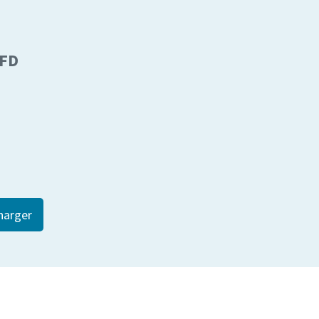
FD
harger