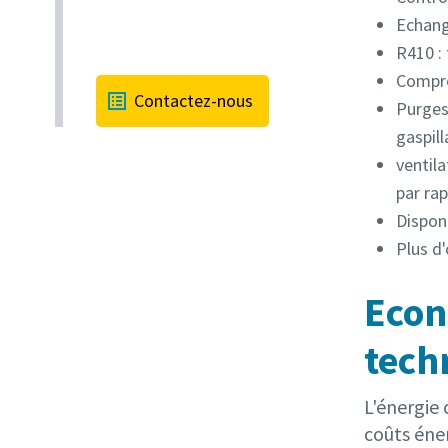
Echang
R410 :
Compre
Contactez-nous
Purges
gaspil
ventil
par ra
Disponi
Plus d'
Econ
tech
L'énergie
coûts éne