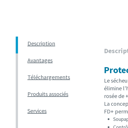
Description
Descrip
Avantages
Prote
Téléchargements
Le sécheur
élimine l'
Produits associés
rosée de +
La concep
Services
FD+ perme
Soupap
Contrô