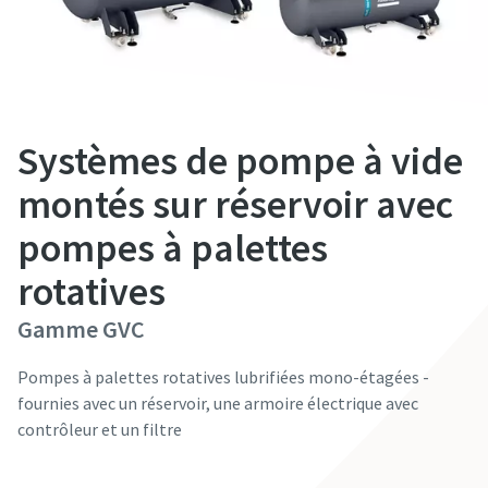
Prénom
Prénom
Prénom
Nom
Nom
Nom
Systèmes de pompe à vide
montés sur réservoir avec
E-mail
E-mail
E-mail
pompes à palettes
rotatives
Téléphone
Téléphone
Téléphone
Gamme GVC
Informations supplémentaires
Informations supplémentaires
Informations supplémentaires
Pompes à palettes rotatives lubrifiées mono-étagées -
fournies avec un réservoir, une armoire électrique avec
Société
Société
Société
contrôleur et un filtre
Contactez nos experts