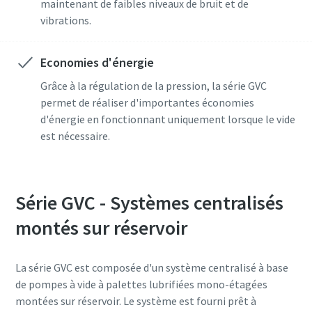
maintenant de faibles niveaux de bruit et de
vibrations.
Economies d'énergie
En soumettant cette demande,
En soumettant cette demande,
En soumettant cette demande,
Grâce à la régulation de la pression, la série GVC
vous permettez à Atlas Copco de
vous permettez à Atlas Copco de
vous permettez à Atlas Copco de
permet de réaliser d'importantes économies
vous contacter grâce aux
vous contacter grâce aux
vous contacter grâce aux
d'énergie en fonctionnant uniquement lorsque le vide
informations recueillies. Vous
informations recueillies. Vous
informations recueillies. Vous
est nécessaire.
trouverez plus d'informations
trouverez plus d'informations
trouverez plus d'informations
dans notre politique de
dans notre politique de
dans notre politique de
confidentialité.
confidentialité.
confidentialité.
Série GVC - Systèmes centralisés
J'ai lu et j'accepte la
J'ai lu et j'accepte la
J'ai lu et j'accepte la
montés sur réservoir
Politique de confidentialité
Politique de confidentialité
Politique de confidentialité
J'accepte de recevoir des
J'accepte de recevoir des
J'accepte de recevoir des
La série GVC est composée d'un système centralisé à base
notifications concernant les
notifications concernant les
notifications concernant les
de pompes à vide à palettes lubrifiées mono-étagées
nouveaux produits, les
nouveaux produits, les
nouveaux produits, les
montées sur réservoir. Le système est fourni prêt à
événements et les offres
événements et les offres
événements et les offres