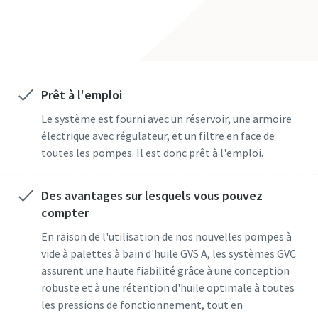
Pays
Pays
Pays
Rue
Rue
Rue
Prêt à l'emploi
Le système est fourni avec un réservoir, une armoire
Ville
Ville
Ville
électrique avec régulateur, et un filtre en face de
toutes les pompes. Il est donc prêt à l'emploi.
Code postal
Code postal
Code postal
Des avantages sur lesquels vous pouvez
Demande
Demande
Demande
compter
En raison de l'utilisation de nos nouvelles pompes à
vide à palettes à bain d'huile GVS A, les systèmes GVC
Toute question ou demande
Toute question ou demande
Toute question ou demande
assurent une haute fiabilité grâce à une conception
robuste et à une rétention d'huile optimale à toutes
les pressions de fonctionnement, tout en