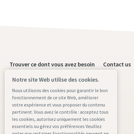
Trouver ce dont vous avez besoin
Contact us
Compresseurs sans huile
Notre site Web utilise des cookies.
Compresseurs à injection d'huile
Nous utilisons des cookies pour garantir le bon
fonctionnement de ce site Web, améliorer
Pièces et services pour
votre expérience et vous proposer du contenu
compresseurs
pertinent. Vous avez le contrôle : acceptez tous
les cookies, autorisez uniquement les cookies
Compressed Air Wiki
essentiels ou gérez vos préférences Veuillez
Blog sur les compresseurs d'air
noter que certaines fonctionnalités peuvent ne