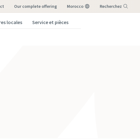
ct
our complete offering
Morocco
Recherchez
es locales
Service et pièces
Menu