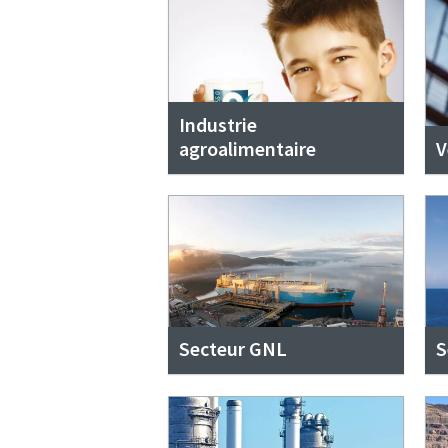
Industrie
agroalimentaire
V
Secteur GNL
S