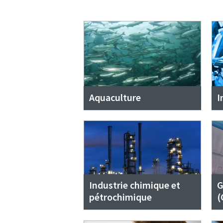
Aquaculture
I
Industrie chimique et
G
pétrochimique
(