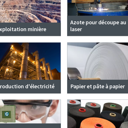
Azote pour découpe au
xploitation minière
laser
roduction d'électricité
Papier et pâte à papier