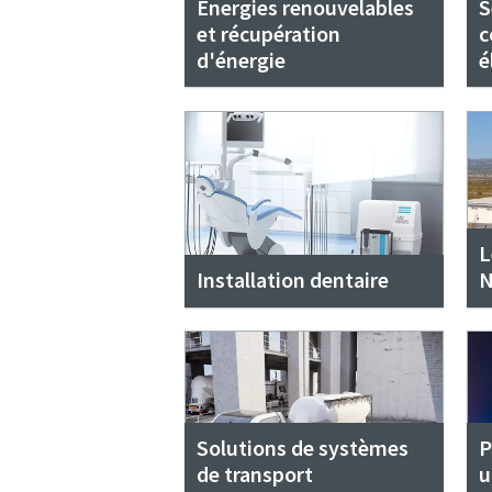
Energies renouvelables
S
et récupération
c
d'énergie
é
L
Installation dentaire
N
Solutions de systèmes
P
de transport
u