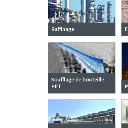
Raffinage
E
Soufflage de bouteille
PET
P