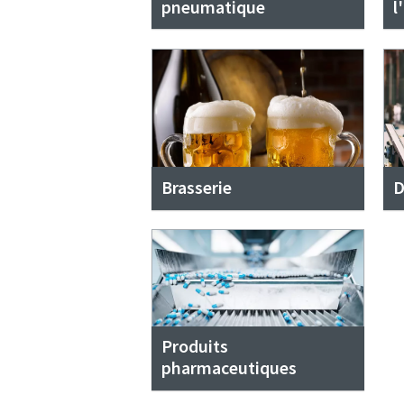
pneumatique
l
Brasserie
D
Produits
pharmaceutiques