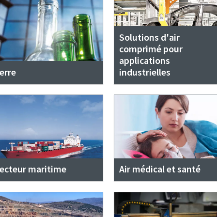
Solutions d'air
comprimé pour
applications
erre
industrielles
ecteur maritime
Air médical et santé