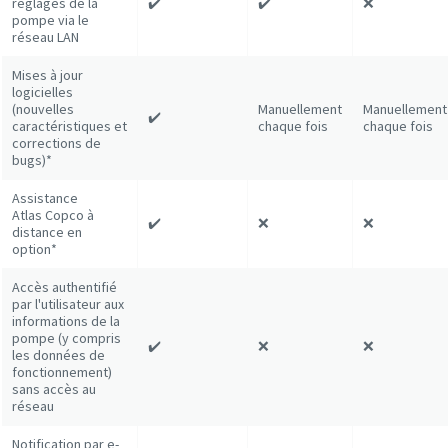
réglages de la
✔️
✔️
❌
pompe via le
réseau LAN
Mises à jour
logicielles
(nouvelles
Manuellement
Manuellement
✔️
caractéristiques et
chaque fois
chaque fois
corrections de
bugs)*
Assistance
Atlas Copco à
✔️
❌
❌
distance en
option*
Accès authentifié
par l'utilisateur aux
informations de la
pompe (y compris
✔️
❌
❌
les données de
fonctionnement)
sans accès au
réseau
Notification par e-