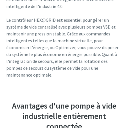
spéciales
spéciales
spéciales
spéciales
spéciales
intelligente de l'industrie 4.0.
d'Atlas Copco Vacuum.
d'Atlas Copco Vacuum.
d'Atlas Copco Vacuum.
d'Atlas Copco Vacuum.
d'Atlas Copco Vacuum.
Le contrôleur HEX@GRID est essentiel pour gérer un
système de vide centralisé avec plusieurs pompes VSD et
Envoyer
Envoyer
Envoyer
Envoyer
Envoyer
maintenir une pression stable. Grâce aux commandes
intelligentes telles que la machine virtuelle, pour
économiser l'énergie, ou Optimizer, vous pouvez disposer
Vérification Anti-Robot
Vérification Anti-Robot
Vérification Anti-Robot
Vérification Anti-Robot
Vérification Anti-Robot
Cliquez ici pour vérifier
Cliquez ici pour vérifier
Cliquez ici pour vérifier
Cliquez ici pour vérifier
Cliquez ici pour vérifier
du système le plus économe en énergie possible. Quant à
Friendly
Friendly
Friendly
Friendly
Friendly
Captcha ⇗
Captcha ⇗
Captcha ⇗
Captcha ⇗
Captcha ⇗
l'intégration de secours, elle permet la rotation des
pompes de secours du système de vide pour une
maintenance optimale.
Avantages d'une pompe à vide
industrielle entièrement
connectée