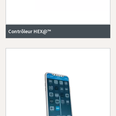
Contrôleur HEX@™