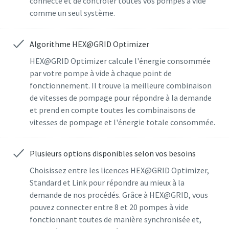
connecté et de contrôler toutes vos pompes à vide
Pays
Pays
Pays
Pays
Pays
comme un seul système.
Algorithme HEX@GRID Optimizer
Rue
Rue
Rue
Rue
Rue
HEX@GRID Optimizer calcule l'énergie consommée
par votre pompe à vide à chaque point de
fonctionnement. Il trouve la meilleure combinaison
Ville
Ville
Ville
Ville
Ville
de vitesses de pompage pour répondre à la demande
et prend en compte toutes les combinaisons de
vitesses de pompage et l'énergie totale consommée.
Code postal
Code postal
Code postal
Code postal
Code postal
Demande
Demande
Demande
Demande
Demande
Plusieurs options disponibles selon vos besoins
Choisissez entre les licences HEX@GRID Optimizer,
Standard et Link pour répondre au mieux à la
Toute question ou demande
Toute question ou demande
Toute question ou demande
Toute question ou demande
Toute question ou demande
demande de nos procédés. Grâce à HEX@GRID, vous
pouvez connecter entre 8 et 20 pompes à vide
fonctionnant toutes de manière synchronisée et,