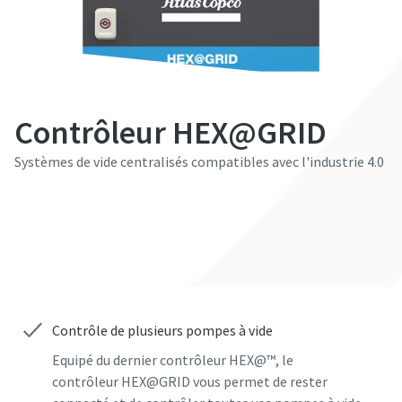
Prénom
Prénom
Prénom
Prénom
Prénom
Nom
Nom
Nom
Nom
Nom
Contrôleur HEX@GRID
Systèmes de vide centralisés compatibles avec l'industrie 4.0
E-mail
E-mail
E-mail
E-mail
E-mail
Contactez nos experts
Téléphone
Téléphone
Téléphone
Téléphone
Téléphone
Informations supplémentaires
Informations supplémentaires
Informations supplémentaires
Informations supplémentaires
Informations supplémentaires
Contrôle de plusieurs pompes à vide
Société
Société
Société
Société
Société
Equipé du dernier contrôleur HEX@™, le
contrôleur HEX@GRID vous permet de rester