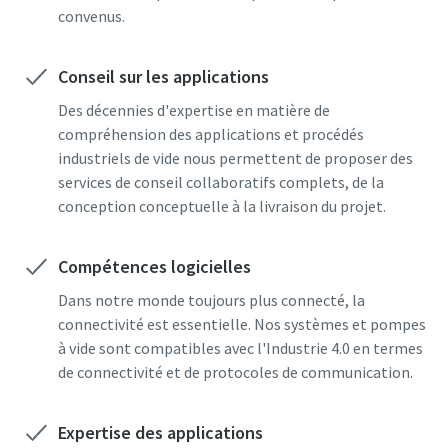
spéciales
spéciales
spéciales
spéciales
spéciales
spéciales
convenus.
d'Atlas Copco Vacuum.
d'Atlas Copco Vacuum.
d'Atlas Copco Vacuum.
d'Atlas Copco Vacuum.
d'Atlas Copco Vacuum.
d'Atlas Copco Vacuum.
Conseil sur les applications
Envoyer
Envoyer
Envoyer
Envoyer
Envoyer
Envoyer
Des décennies d'expertise en matière de
compréhension des applications et procédés
industriels de vide nous permettent de proposer des
Vérification Anti-Robot
Vérification Anti-Robot
Vérification Anti-Robot
Vérification Anti-Robot
Vérification Anti-Robot
Vérification Anti-Robot
services de conseil collaboratifs complets, de la
Cliquez ici pour vérifier
Cliquez ici pour vérifier
Cliquez ici pour vérifier
Cliquez ici pour vérifier
Cliquez ici pour vérifier
Cliquez ici pour vérifier
conception conceptuelle à la livraison du projet.
Friendly
Friendly
Friendly
Friendly
Friendly
Friendly
Captcha ⇗
Captcha ⇗
Captcha ⇗
Captcha ⇗
Captcha ⇗
Captcha ⇗
Compétences logicielles
Dans notre monde toujours plus connecté, la
connectivité est essentielle. Nos systèmes et pompes
à vide sont compatibles avec l'Industrie 4.0 en termes
de connectivité et de protocoles de communication.
Expertise des applications