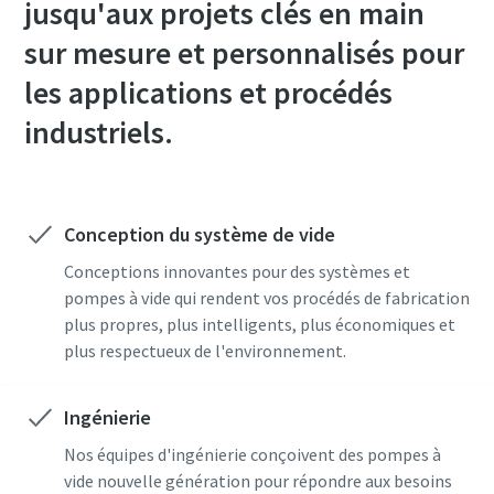
jusqu'aux projets clés en main
Pays
Pays
Pays
Pays
Pays
Pays
sur mesure et personnalisés pour
les applications et procédés
Rue
Rue
Rue
Rue
Rue
Rue
industriels.
Ville
Ville
Ville
Ville
Ville
Ville
Conception du système de vide
Code postal
Code postal
Code postal
Code postal
Code postal
Code postal
Conceptions innovantes pour des systèmes et
pompes à vide qui rendent vos procédés de fabrication
plus propres, plus intelligents, plus économiques et
Demande
Demande
Demande
Demande
Demande
Demande
plus respectueux de l'environnement.
Toute question ou demande
Toute question ou demande
Toute question ou demande
Toute question ou demande
Toute question ou demande
Toute question ou demande
Ingénierie
Nos équipes d'ingénierie conçoivent des pompes à
vide nouvelle génération pour répondre aux besoins