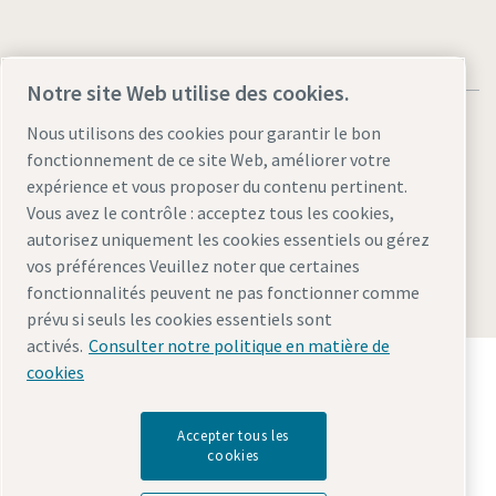
Notre site Web utilise des cookies.
Nous utilisons des cookies pour garantir le bon
fonctionnement de ce site Web, améliorer votre
expérience et vous proposer du contenu pertinent.
Mentions légales et déclaration de confidentialité
Vous avez le contrôle : acceptez tous les cookies,
Gérer les cookies
Accessibilité
Plan du site
autorisez uniquement les cookies essentiels ou gérez
vos préférences Veuillez noter que certaines
© 2026 Atlas Copco AB
fonctionnalités peuvent ne pas fonctionner comme
prévu si seuls les cookies essentiels sont
activés.
Consulter notre politique en matière de
Découvrez comment le groupe Atlas Copco met en
cookies
œuvre une technologie qui transforme l'avenir.
Visitez le site Web Atlas Copco Group
Accepter tous les
Membre Atlas Copco Group
cookies