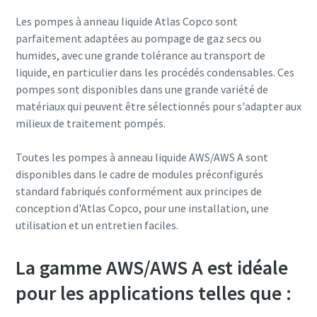
Pays
Pays
Pays
Pays
Pays
Les pompes à anneau liquide Atlas Copco sont
parfaitement adaptées au pompage de gaz secs ou
humides, avec une grande tolérance au transport de
Rue
Rue
Rue
Rue
Rue
liquide, en particulier dans les procédés condensables. Ces
pompes sont disponibles dans une grande variété de
matériaux qui peuvent être sélectionnés pour s'adapter aux
Ville
Ville
Ville
Ville
Ville
milieux de traitement pompés.
Toutes les pompes à anneau liquide AWS/AWS A sont
Code postal
Code postal
Code postal
Code postal
Code postal
disponibles dans le cadre de modules préconfigurés
standard fabriqués conformément aux principes de
conception d'Atlas Copco, pour une installation, une
Demande
Demande
Demande
Demande
Demande
utilisation et un entretien faciles.
Toute question ou demande
Toute question ou demande
Toute question ou demande
Toute question ou demande
Toute question ou demande
La gamme AWS/AWS A est idéale
pour les applications telles que :