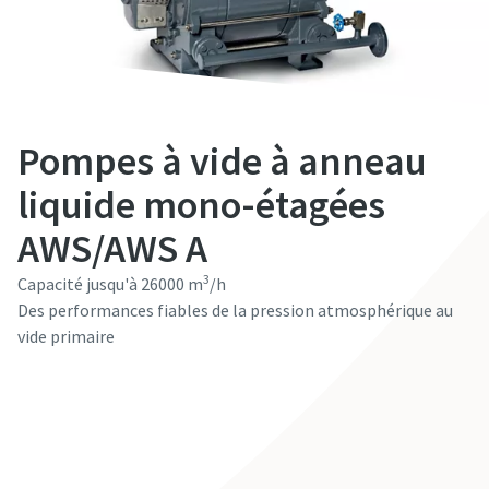
Prénom
Prénom
Prénom
Prénom
Prénom
Nom
Nom
Nom
Nom
Nom
Pompes à vide à anneau
liquide mono-étagées
E-mail
E-mail
E-mail
E-mail
E-mail
AWS/AWS A
3
Capacité jusqu'à 26000 m
/h
Téléphone
Téléphone
Téléphone
Téléphone
Téléphone
Des performances fiables de la pression atmosphérique au
vide primaire
Informations supplémentaires
Informations supplémentaires
Informations supplémentaires
Informations supplémentaires
Informations supplémentaires
Contactez nos experts
Société
Société
Société
Société
Société