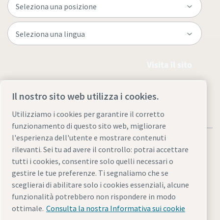
Visita il sito
Il nostro sito web utilizza i cookies.
Utilizziamo i cookies per garantire il corretto
funzionamento di questo sito web, migliorare
l'esperienza dell'utente e mostrare contenuti
rilevanti. Sei tu ad avere il controllo: potrai accettare
tutti i cookies, consentire solo quelli necessari o
gestire le tue preferenze. Ti segnaliamo che se
Note legali e informativa sulla privacy
sceglierai di abilitare solo i cookies essenziali, alcune
Gestione preferenze cookies
Accessibilità
Mappa del sito
funzionalità potrebbero non rispondere in modo
ottimale.
Consulta la nostra Informativa sui cookie
© 2026 Atlas Copco