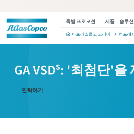
특별 프로모션
제품ㆍ솔루션
아트라스콥코 코리아
컴프레
s
GA VSD
: '최첨단'을
연락하기