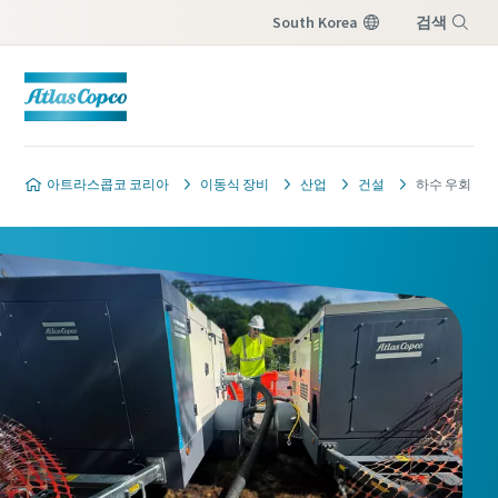
South Korea
검색
메뉴
아트라스콥코 코리아
이동식 장비
산업
건설
하수 우회